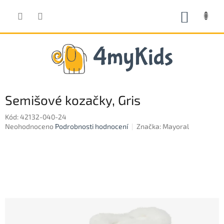
Přejít
na
NÁKUP
obsah
KOŠÍK
Semišové kozačky, Gris
Kód:
42132-040-24
Průměrné
Neohodnoceno
Podrobnosti hodnocení
Značka:
Mayoral
hodnocení
produktu
je
0,0
z
5
hvězdiček.