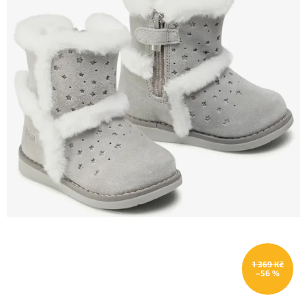
1 369 Kč
–56 %