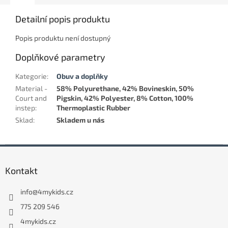
Detailní popis produktu
Popis produktu není dostupný
Doplňkové parametry
Kategorie
:
Obuv a doplňky
Material -
58% Polyurethane, 42% Bovineskin, 50%
Court and
Pigskin, 42% Polyester, 8% Cotton, 100%
instep
:
Thermoplastic Rubber
Sklad
:
Skladem u nás
Z
á
Kontakt
p
a
info
@
4mykids.cz
t
í
775 209 546
4mykids.cz