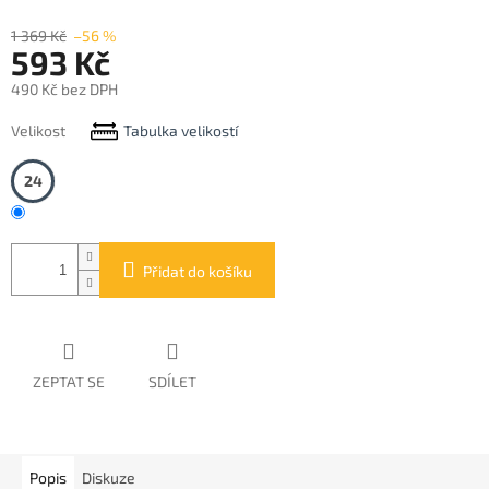
1 369 Kč
–56 %
593 Kč
490 Kč bez DPH
Měrná
Velikost
Tabulka velikostí
cena:
24
Přidat do košíku
ZEPTAT SE
SDÍLET
Popis
Diskuze