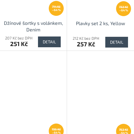
714 Kč
732 Kč
–64 %
–64 %
Džínové šortky s volánkem,
Plavky set 2 ks, Yellow
Denim
207 Kč bez DPH
212 Kč bez DPH
DETAIL
DETAIL
251 Kč
257 Kč
735 Kč
752 Kč
–64 %
–64 %