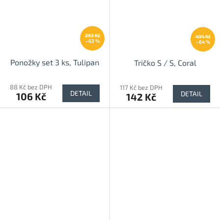
293 Kč
404 Kč
–63 %
–64 %
Ponožky set 3 ks, Tulipan
Tričko S / S, Coral
88 Kč bez DPH
117 Kč bez DPH
DETAIL
DETAIL
106 Kč
142 Kč