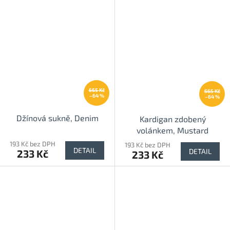
665 Kč
665 Kč
–64 %
–64 %
Džínová sukně, Denim
Kardigan zdobený
volánkem, Mustard
193 Kč bez DPH
193 Kč bez DPH
DETAIL
DETAIL
233 Kč
233 Kč