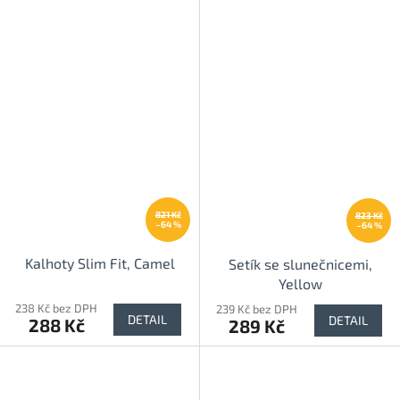
821 Kč
823 Kč
–64 %
–64 %
Kalhoty Slim Fit, Camel
Setík se slunečnicemi,
Yellow
238 Kč bez DPH
239 Kč bez DPH
DETAIL
DETAIL
288 Kč
289 Kč