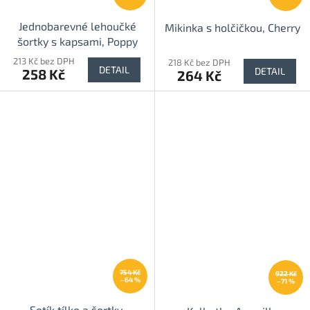
Jednobarevné lehoučké
Mikinka s holčičkou, Cherry
šortky s kapsami, Poppy
213 Kč bez DPH
218 Kč bez DPH
DETAIL
DETAIL
258 Kč
264 Kč
754 Kč
922 Kč
–64 %
–71 %
Setík tílko a šortky,