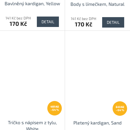
Bavlněný kardigan, Yellow
Body s límečkem, Natural
141 Kč bez DPH
141 Kč bez DPH
DETAIL
DETAIL
170 Kč
170 Kč
491 Kč
541 Kč
–64 %
–64 %
Tričko s nápisem z tylu,
Pletený kardigan, Sand
White