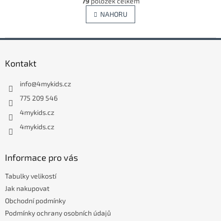
79
položek celkem
v
á
l
NAHORU
n
á
k
d
o
v
a
Z
á
c
á
n
í
Kontakt
p
í
p
a
r
info
@
4mykids.cz
t
v
í
k
775 209 546
y
4mykids.cz
v
ý
4mykids.cz
p
i
s
Informace pro vás
u
Tabulky velikostí
Jak nakupovat
Obchodní podmínky
Podmínky ochrany osobních údajů