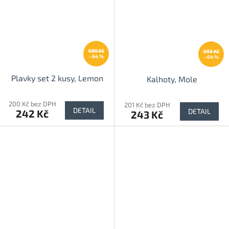
690 Kč
693 Kč
–64 %
–64 %
Plavky set 2 kusy, Lemon
Kalhoty, Mole
200 Kč bez DPH
201 Kč bez DPH
DETAIL
DETAIL
242 Kč
243 Kč