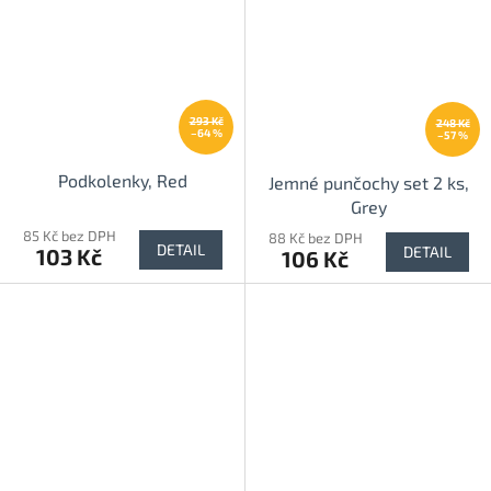
293 Kč
248 Kč
–64 %
–57 %
Podkolenky, Red
Jemné punčochy set 2 ks,
Grey
85 Kč bez DPH
88 Kč bez DPH
DETAIL
DETAIL
103 Kč
106 Kč