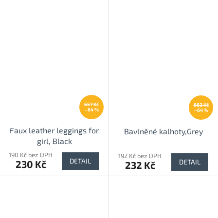
657 Kč
662 Kč
–64 %
–64 %
Faux leather leggings for
Bavlněné kalhoty,Grey
girl, Black
190 Kč bez DPH
192 Kč bez DPH
DETAIL
DETAIL
230 Kč
232 Kč