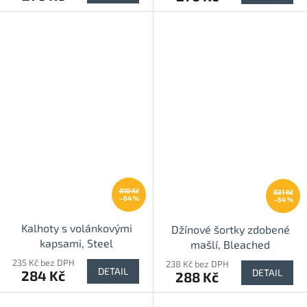
810 Kč
821 Kč
–64 %
–64 %
Kalhoty s volánkovými
Džínové šortky zdobené
kapsami, Steel
mašlí, Bleached
235 Kč bez DPH
238 Kč bez DPH
DETAIL
DETAIL
284 Kč
288 Kč