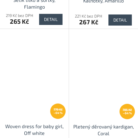
Kalhotky, Amarillo
Flamingo
219 Kč bez DPH
221 Kč bez DPH
DETAIL
DETAIL
265 Kč
267 Kč
779 Kč
785 Kč
–64 %
–64 %
Woven dress for baby girl,
Pletený děrovaný kardigan,
Off white
Coral