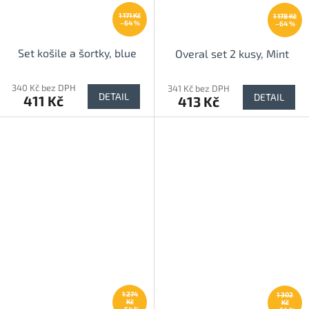
1 171 Kč
1 178 Kč
–64 %
–64 %
Set košile a šortky, blue
Overal set 2 kusy, Mint
340 Kč bez DPH
341 Kč bez DPH
DETAIL
DETAIL
411 Kč
413 Kč
1 274
1 302
Kč
Kč