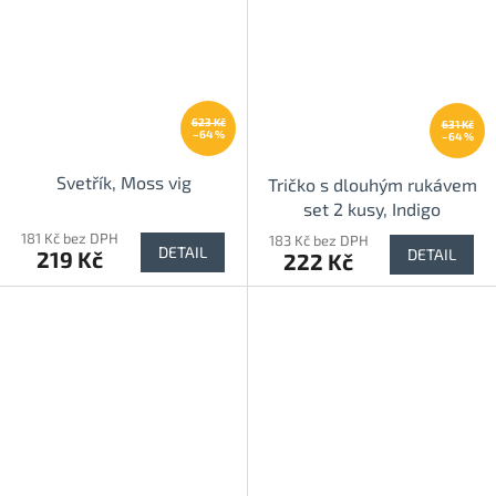
623 Kč
631 Kč
–64 %
–64 %
Svetřík, Moss vig
Tričko s dlouhým rukávem
set 2 kusy, Indigo
181 Kč bez DPH
183 Kč bez DPH
DETAIL
DETAIL
219 Kč
222 Kč