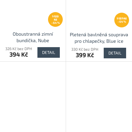
1 123
1 137 Kč
Kč
–64 %
–64 %
Oboustranná zimní
Pletená bavlněná souprava
bundička, Nube
pro chlapečky, Blue ice
326 Kč bez DPH
330 Kč bez DPH
DETAIL
DETAIL
394 Kč
399 Kč