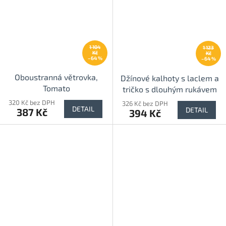
1 104
1 123
Kč
Kč
–64 %
–64 %
Oboustranná větrovka,
Džínové kalhoty s laclem a
Tomato
tričko s dlouhým rukávem
set, Blue denim
320 Kč bez DPH
326 Kč bez DPH
DETAIL
DETAIL
387 Kč
394 Kč