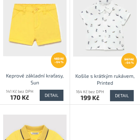
i
u
s
k
p
t
r
ů
o
d
u
k
t
483 Kč
567 Kč
ů
–64 %
–64 %
Keprové základní kraťasy,
Košile s krátkým rukávem,
Sun
Printed
141 Kč bez DPH
164 Kč bez DPH
DETAIL
DETAIL
170 Kč
199 Kč