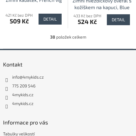
Zimní hvězdičkový overal s
kožíškem na kapuci, Blue
421 Kč bez DPH
433 Kč bez DPH
DETAIL
DETAIL
509 Kč
524 Kč
38
položek celkem
O
v
l
Z
á
á
d
Kontakt
p
a
a
c
info
@
4mykids.cz
t
í
p
í
775 209 546
r
4mykids.cz
v
k
4mykids.cz
y
v
ý
Informace pro vás
p
i
Tabulky velikostí