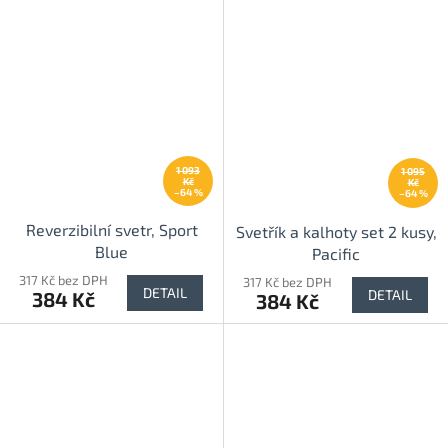
1 093
1 095
Kč
Kč
–64 %
–64 %
Reverzibilní svetr, Sport
Svetřík a kalhoty set 2 kusy,
Blue
Pacific
317 Kč bez DPH
317 Kč bez DPH
DETAIL
DETAIL
384 Kč
384 Kč