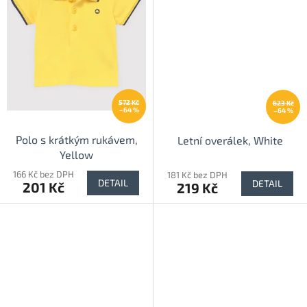
572 Kč
623 Kč
–64 %
–64 %
Polo s krátkým rukávem,
Letní overálek, White
Yellow
166 Kč bez DPH
181 Kč bez DPH
DETAIL
DETAIL
201 Kč
219 Kč