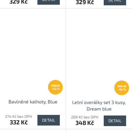
329 Kč
329 Kč
916 Kč
992 Kč
–63 %
–64 %
Bavlněné kalhoty, Blue
Letní overálky set 3 kusy,
Dream blue
274 Kč bez DPH
288 Kč bez DPH
DETAIL
DETAIL
332 Kč
348 Kč