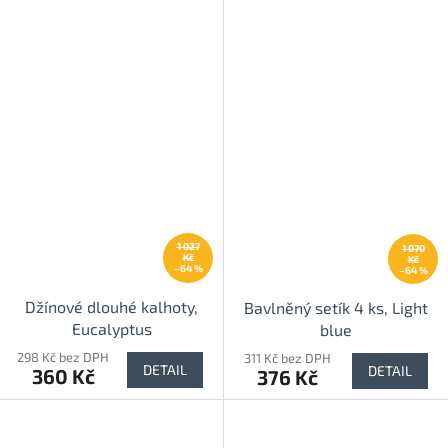
1 027
1 070
Kč
Kč
–64 %
–64 %
Džínové dlouhé kalhoty,
Bavlněný setík 4 ks, Light
Eucalyptus
blue
298 Kč bez DPH
311 Kč bez DPH
DETAIL
DETAIL
360 Kč
376 Kč