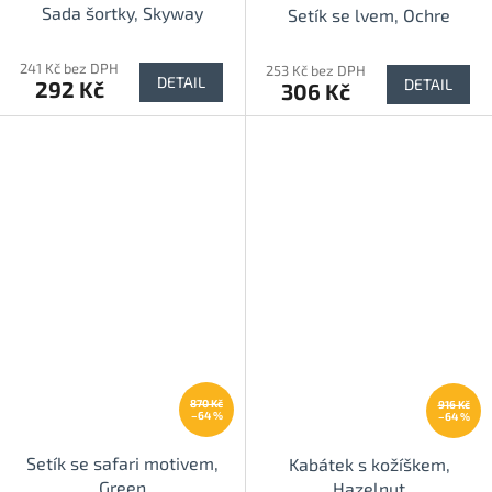
Sada šortky, Skyway
Setík se lvem, Ochre
241 Kč bez DPH
253 Kč bez DPH
DETAIL
DETAIL
292 Kč
306 Kč
870 Kč
916 Kč
–64 %
–64 %
Setík se safari motivem,
Kabátek s kožíškem,
Green
Hazelnut