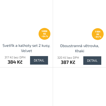
1 095
1 104
Kč
Kč
–64 %
–64 %
Svetřík a kalhoty set 2 kusy,
Oboustranná větrovka,
Velvet
Khaki
317 Kč bez DPH
320 Kč bez DPH
DETAIL
DETAIL
384 Kč
387 Kč