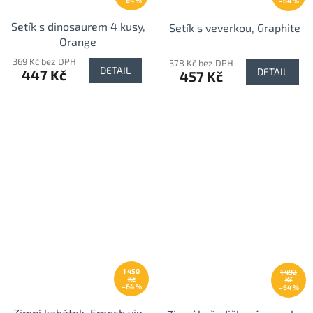
–64 %
–64 %
Setík s dinosaurem 4 kusy,
Setík s veverkou, Graphite
Orange
369 Kč bez DPH
378 Kč bez DPH
DETAIL
DETAIL
447 Kč
457 Kč
1 450
1 492
Kč
Kč
–64 %
–64 %
Zimní kabátek, French vig