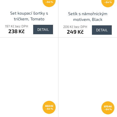
–64 %
–64 %
Set koupací šortky s
Setík s námořnickým
tričkem, Tomato
motivem, Black
197 Kč bez DPH
206 Kč bez DPH
DETAIL
DETAIL
238 Kč
249 Kč
833 Kč
870 Kč
–64 %
–64 %