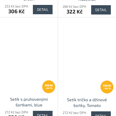
253 Kč bez DPH
266 Kč bez DPH
DETAIL
DETAIL
306 Kč
322 Kč
936 Kč
936 Kč
–64 %
–64 %
Setík s pruhovanými
Setík tričko a džínové
šortkami, blue
šortky, Tomato
272 Kč bez DPH
272 Kč bez DPH
DETAIL
DETAIL