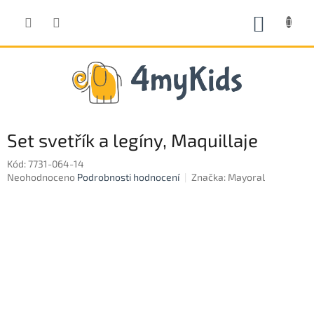
Přejít
na
NÁKUP
obsah
KOŠÍK
Set svetřík a legíny, Maquillaje
Kód:
7731-064-14
Průměrné
Neohodnoceno
Podrobnosti hodnocení
Značka:
Mayoral
hodnocení
produktu
je
0,0
z
5
hvězdiček.