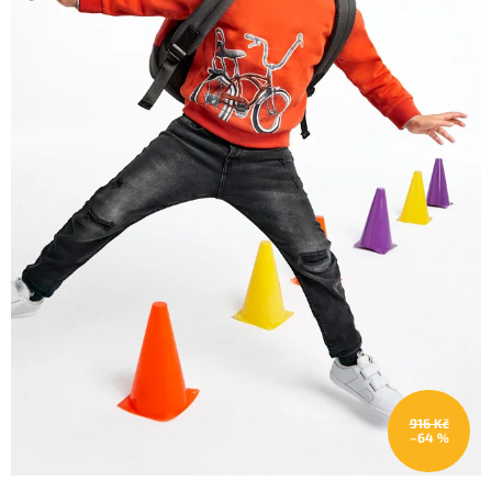
916 Kč
–64 %