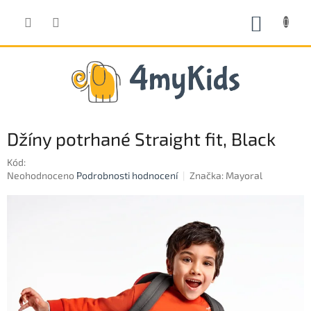
Přejít
na
NÁKUP
obsah
KOŠÍK
Džíny potrhané Straight fit, Black
Kód:
Průměrné
Neohodnoceno
Podrobnosti hodnocení
Značka:
Mayoral
hodnocení
produktu
je
0,0
z
5
hvězdiček.