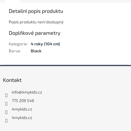
Detailní popis produktu
Popis produktu není dostupný
Doplňkové parametry
Kategorie
:
4 roky (104 cm)
Barva
:
Black
Z
á
Kontakt
p
a
info
@
4mykids.cz
t
í
775 209 546
4mykids.cz
4mykids.cz