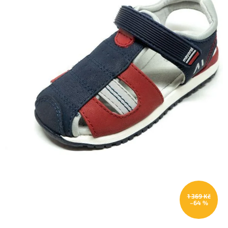
1 369 Kč
–64 %