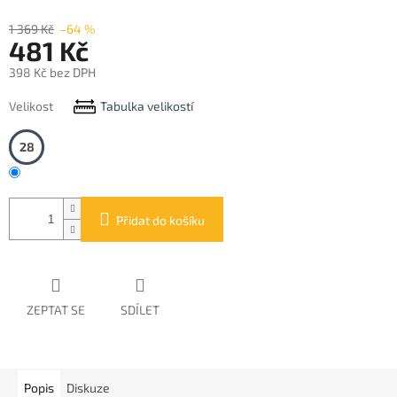
1 369 Kč
–64 %
481 Kč
398 Kč bez DPH
Měrná
Velikost
Tabulka velikostí
cena:
28
Přidat do košíku
ZEPTAT SE
SDÍLET
Popis
Diskuze