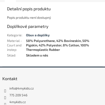
Detailní popis produktu
Popis produktu není dostupný
Doplňkové parametry
Kategorie
:
Obuv a doplňky
Material -
58% Polyurethane, 42% Bovineskin, 50%
Court and
Pigskin, 42% Polyester, 8% Cotton, 100%
instep
:
Thermoplastic Rubber
Sklad
:
Skladem u nás
Z
á
Kontakt
p
a
info
@
4mykids.cz
t
í
775 209 546
4mykids.cz