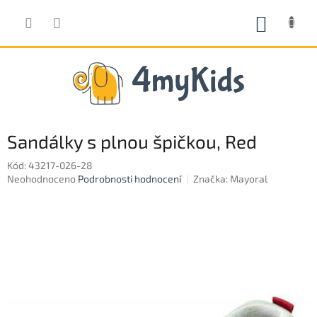
Přejít
na
NÁKUP
obsah
KOŠÍK
Sandálky s plnou špičkou, Red
Kód:
43217-026-28
Průměrné
Neohodnoceno
Podrobnosti hodnocení
Značka:
Mayoral
hodnocení
produktu
je
0,0
z
5
hvězdiček.