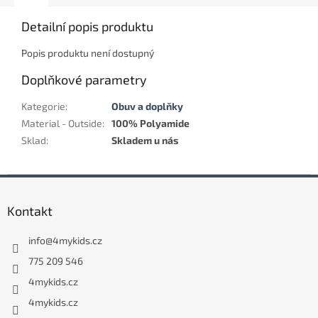
Detailní popis produktu
Popis produktu není dostupný
Doplňkové parametry
Kategorie
:
Obuv a doplňky
Material - Outside
:
100% Polyamide
Sklad
:
Skladem u nás
Z
á
Kontakt
p
a
info
@
4mykids.cz
t
í
775 209 546
4mykids.cz
4mykids.cz