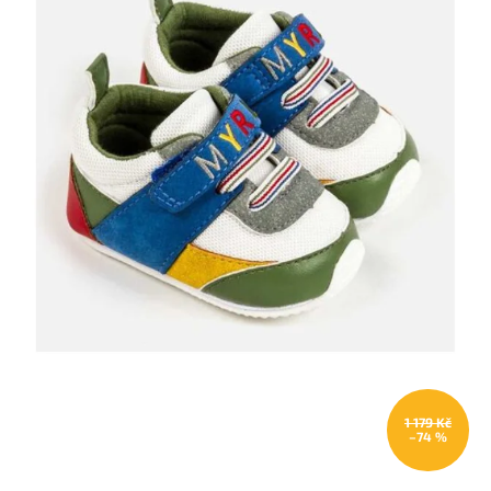
1 179 Kč
–74 %