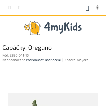
Přejít
na
NÁKUP
obsah
KOŠÍK
Capáčky, Oregano
Kód:
9280-041-15
Průměrné
Neohodnoceno
Podrobnosti hodnocení
Značka:
Mayoral
hodnocení
produktu
je
0,0
z
5
hvězdiček.