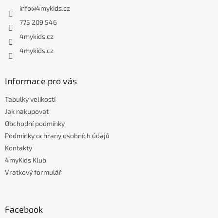
a
info
@
4mykids.cz
t
í
775 209 546
4mykids.cz
4mykids.cz
Informace pro vás
Tabulky velikostí
Jak nakupovat
Obchodní podmínky
Podmínky ochrany osobních údajů
Kontakty
4myKids Klub
Vratkový formulář
Facebook