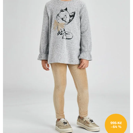
995 Kč
–64 %