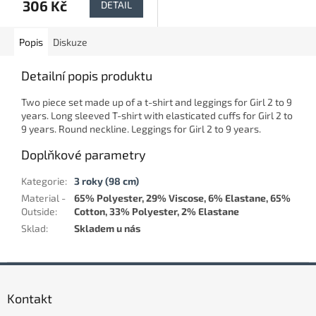
306 Kč
DETAIL
Popis
Diskuze
Detailní popis produktu
Two piece set made up of a t-shirt and leggings for Girl 2 to 9
years. Long sleeved T-shirt with elasticated cuffs for Girl 2 to
9 years. Round neckline. Leggings for Girl 2 to 9 years.
Doplňkové parametry
Kategorie
:
3 roky (98 cm)
Material -
65% Polyester, 29% Viscose, 6% Elastane, 65%
Outside
:
Cotton, 33% Polyester, 2% Elastane
Sklad
:
Skladem u nás
Z
á
Kontakt
p