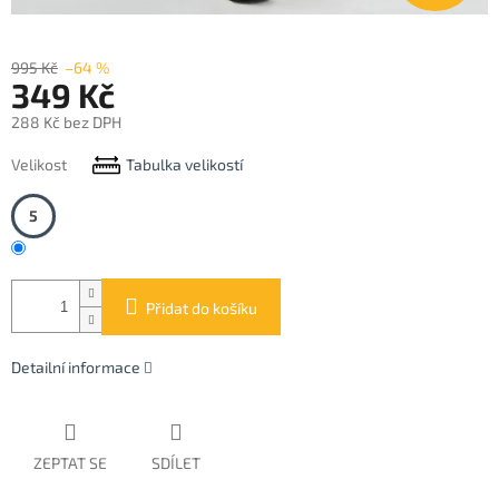
995 Kč
–64 %
349 Kč
288 Kč bez DPH
Měrná
Velikost
Tabulka velikostí
cena:
5
Přidat do košíku
Detailní informace
ZEPTAT SE
SDÍLET