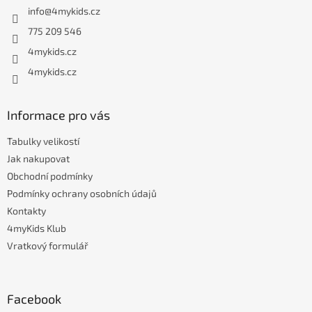
a
info
@
4mykids.cz
t
í
775 209 546
4mykids.cz
4mykids.cz
Informace pro vás
Tabulky velikostí
Jak nakupovat
Obchodní podmínky
Podmínky ochrany osobních údajů
Kontakty
4myKids Klub
Vratkový formulář
Facebook