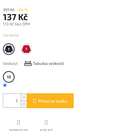
391 Kč
–64 %
137 Kč
113 Kč bez DPH
Měrná
Varianta
cena:
blue
Red
Velikost
Tabulka velikostí
18
Přidat do košíku
ZEPTAT SE
SDÍLET