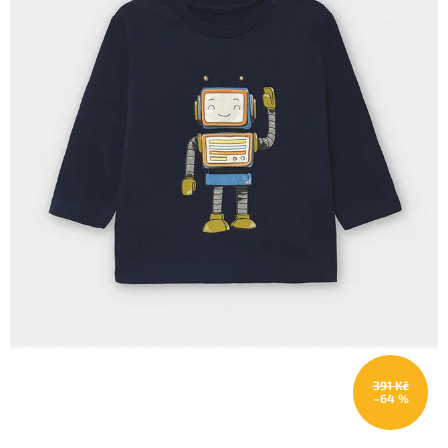
391 Kč
–64 %