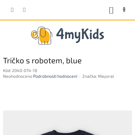
Přejít
na
NÁKUP
obsah
KOŠÍK
Tričko s robotem, blue
Kód:
2040-074-18
Průměrné
Neohodnoceno
Podrobnosti hodnocení
Značka:
Mayoral
hodnocení
produktu
je
0,0
z
5
hvězdiček.