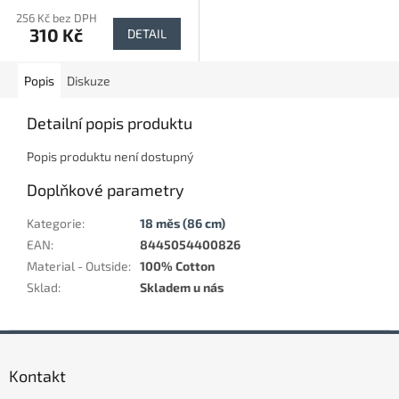
256 Kč bez DPH
310 Kč
DETAIL
Popis
Diskuze
Detailní popis produktu
Popis produktu není dostupný
Doplňkové parametry
Kategorie
:
18 měs (86 cm)
EAN
:
8445054400826
Material - Outside
:
100% Cotton
Sklad
:
Skladem u nás
Z
á
Kontakt
p