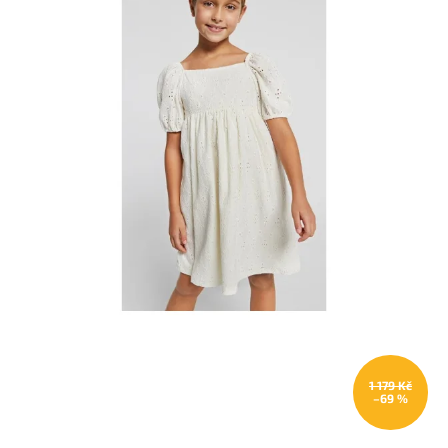
1 179 Kč
–69 %