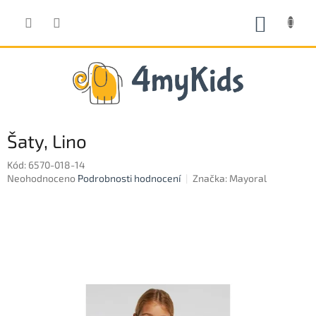
Přejít
na
NÁKUP
obsah
KOŠÍK
Šaty, Lino
Kód:
6570-018-14
Průměrné
Neohodnoceno
Podrobnosti hodnocení
Značka:
Mayoral
hodnocení
produktu
je
0,0
z
5
hvězdiček.