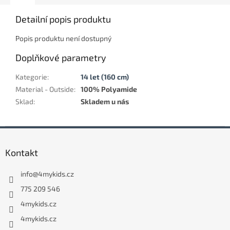
Detailní popis produktu
Popis produktu není dostupný
Doplňkové parametry
Kategorie
:
14 let (160 cm)
Material - Outside
:
100% Polyamide
Sklad
:
Skladem u nás
Z
á
Kontakt
p
a
info
@
4mykids.cz
t
í
775 209 546
4mykids.cz
4mykids.cz