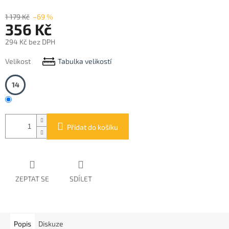
1 179 Kč
–69 %
356 Kč
294 Kč bez DPH
Měrná
Velikost
Tabulka velikostí
cena:
14
Přidat do košíku
ZEPTAT SE
SDÍLET
Popis
Diskuze