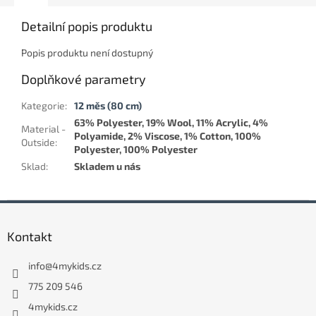
Detailní popis produktu
Popis produktu není dostupný
Doplňkové parametry
Kategorie
:
12 měs (80 cm)
63% Polyester, 19% Wool, 11% Acrylic, 4%
Material -
Polyamide, 2% Viscose, 1% Cotton, 100%
Outside
:
Polyester, 100% Polyester
Sklad
:
Skladem u nás
Z
á
Kontakt
p
a
info
@
4mykids.cz
t
í
775 209 546
4mykids.cz