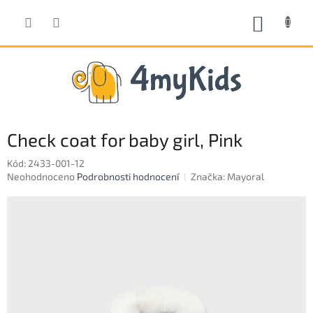
Přejít
na
NÁKUP
obsah
KOŠÍK
Check coat for baby girl, Pink
Kód:
2433-001-12
Průměrné
Neohodnoceno
Podrobnosti hodnocení
Značka:
Mayoral
hodnocení
produktu
je
0,0
z
5
hvězdiček.