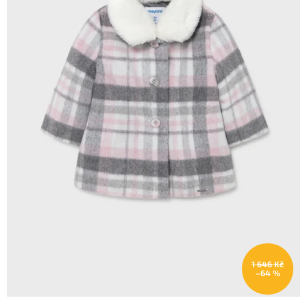
1 646 Kč
–64 %