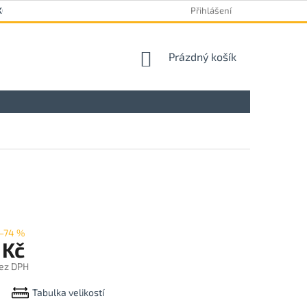
KOVÝ FORMULÁŘ
Přihlášení
NÁKUPNÍ
Prázdný košík
KOŠÍK
–74 %
 Kč
ez DPH
Tabulka velikostí