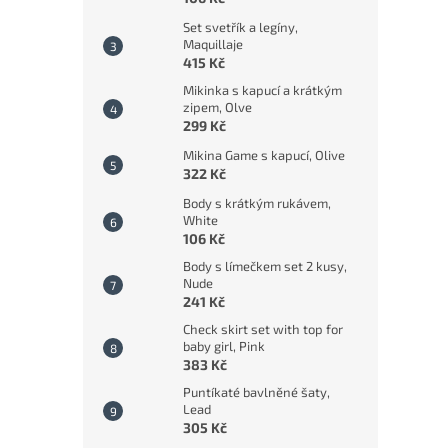
Set svetřík a legíny,
Maquillaje
415 Kč
Mikinka s kapucí a krátkým
zipem, Olve
299 Kč
Mikina Game s kapucí, Olive
322 Kč
Body s krátkým rukávem,
White
106 Kč
Body s límečkem set 2 kusy,
Nude
241 Kč
Check skirt set with top for
baby girl, Pink
383 Kč
Puntíkaté bavlněné šaty,
Lead
305 Kč