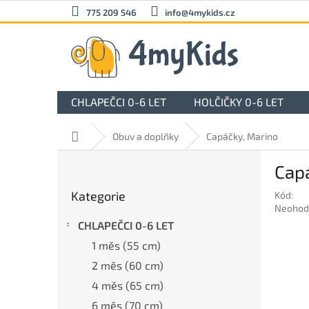
Přejít
775 209 546
info@4mykids.cz
na
obsah
CHLAPEČCI 0-6 LET
HOLČIČKY 0-6 LET
Domů
Obuv a doplňky
Capáčky, Marino
P
Cap
o
Přeskočit
s
Kategorie
Kód:
kategorie
t
Průměr
Neohod
r
hodnoc
CHLAPEČCI 0-6 LET
a
produkt
1 měs (55 cm)
n
je
0,0
n
2 měs (60 cm)
z
í
4 měs (65 cm)
5
p
hvězdič
6 měs (70 cm)