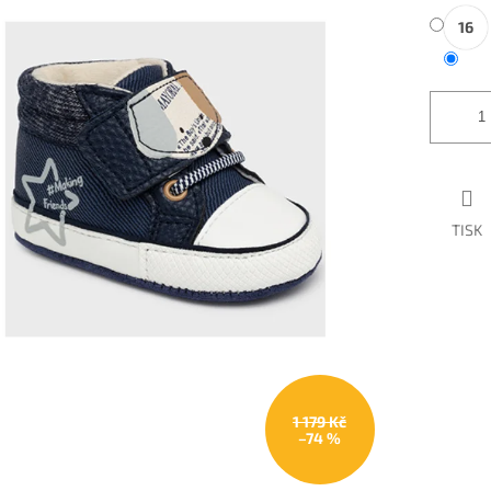
16
TISK
1 179 Kč
–74 %