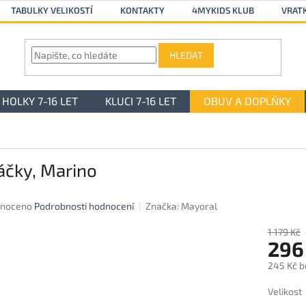
TABULKY VELIKOSTÍ
KONTAKTY
4MYKIDS KLUB
VRAT
HLEDAT
HOLKY 7-16 LET
KLUCI 7-16 LET
OBUV A DOPLŇKY
áčky, Marino
né
noceno
Podrobnosti hodnocení
Značka:
Mayoral
ení
u
1 179 Kč
296
245 Kč b
Měrná
Velikost
ek.
cena: