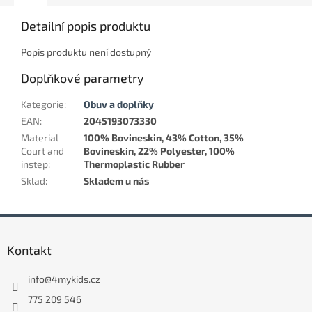
Detailní popis produktu
Popis produktu není dostupný
Doplňkové parametry
Kategorie
:
Obuv a doplňky
EAN
:
2045193073330
Material -
100% Bovineskin, 43% Cotton, 35%
Court and
Bovineskin, 22% Polyester, 100%
instep
:
Thermoplastic Rubber
Sklad
:
Skladem u nás
Z
á
Kontakt
p
a
info
@
4mykids.cz
t
í
775 209 546