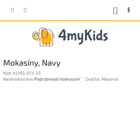
Přejít
na
NÁKUP
obsah
KOŠÍK
Mokasíny, Navy
Kód:
45193-073-33
Průměrné
Neohodnoceno
Podrobnosti hodnocení
Značka:
Mayoral
hodnocení
produktu
je
0,0
z
5
hvězdiček.