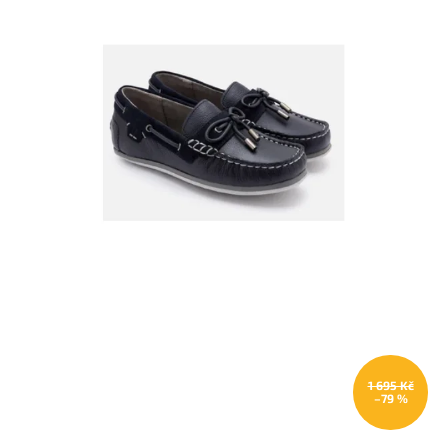
1 695 Kč
–79 %