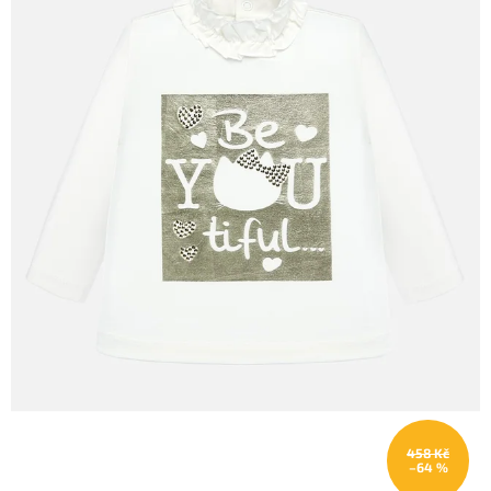
458 Kč
–64 %