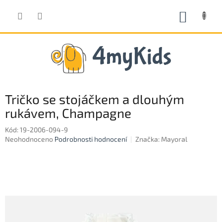
Přejít
na
NÁKUP
obsah
KOŠÍK
Tričko se stojáčkem a dlouhým
rukávem, Champagne
Kód:
19-2006-094-9
Průměrné
Neohodnoceno
Podrobnosti hodnocení
Značka:
Mayoral
hodnocení
produktu
je
0,0
z
5
hvězdiček.