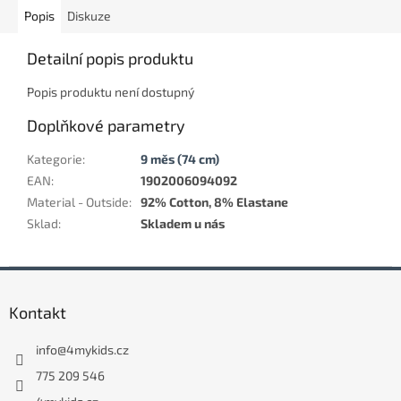
Popis
Diskuze
Detailní popis produktu
Popis produktu není dostupný
Doplňkové parametry
Kategorie
:
9 měs (74 cm)
EAN
:
1902006094092
Material - Outside
:
92% Cotton, 8% Elastane
Sklad
:
Skladem u nás
Z
á
Kontakt
p
a
info
@
4mykids.cz
t
í
775 209 546