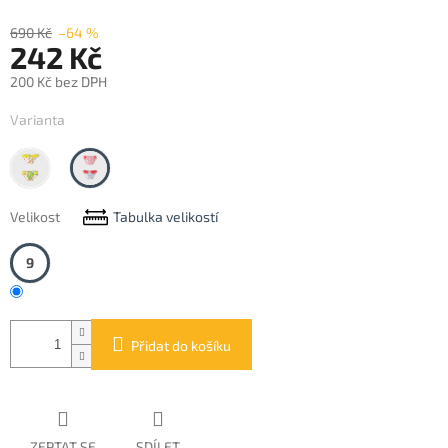
690 Kč
–64 %
242 Kč
200 Kč bez DPH
Měrná
Varianta
cena:
Lemon
Turquoise
Velikost
Tabulka velikostí
9
Přidat do košíku
ZEPTAT SE
SDÍLET