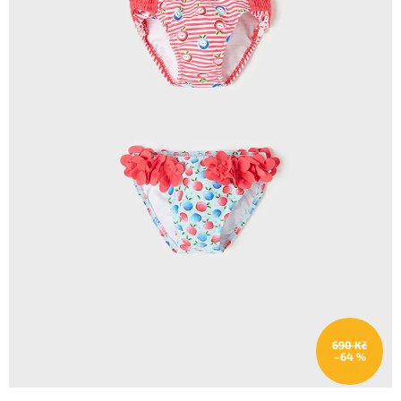
690 Kč
–64 %