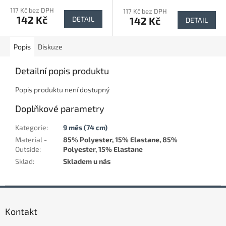
117 Kč bez DPH
117 Kč bez DPH
142 Kč
142 Kč
DETAIL
DETAIL
Popis
Diskuze
Detailní popis produktu
Popis produktu není dostupný
Doplňkové parametry
Kategorie
:
9 měs (74 cm)
Material -
85% Polyester, 15% Elastane, 85%
Outside
:
Polyester, 15% Elastane
Sklad
:
Skladem u nás
Z
á
Kontakt
p
a