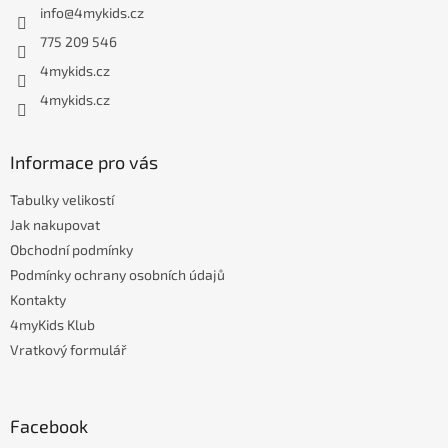
info
@
4mykids.cz
t
í
775 209 546
4mykids.cz
4mykids.cz
Informace pro vás
Tabulky velikostí
Jak nakupovat
Obchodní podmínky
Podmínky ochrany osobních údajů
Kontakty
4myKids Klub
Vratkový formulář
Facebook