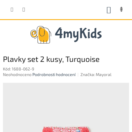
Přejít
na
NÁKUP
obsah
KOŠÍK
Plavky set 2 kusy, Turquoise
Kód:
1688-062-9
Průměrné
Neohodnoceno
Podrobnosti hodnocení
Značka:
Mayoral
hodnocení
produktu
je
0,0
z
5
hvězdiček.