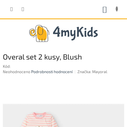
Přejít
na
NÁKUP
obsah
KOŠÍK
Overal set 2 kusy, Blush
Kód:
Průměrné
Neohodnoceno
Podrobnosti hodnocení
Značka:
Mayoral
hodnocení
produktu
je
0,0
z
5
hvězdiček.