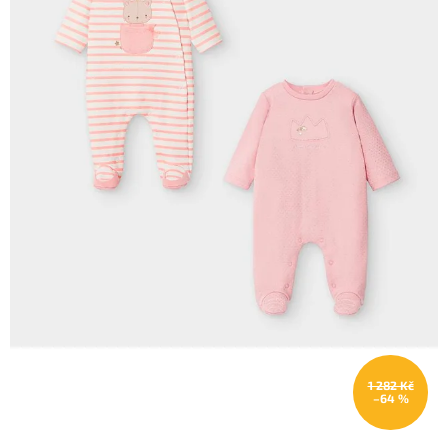
1 282 Kč
–64 %