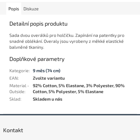
Popis
Diskuze
Detailní popis produktu
Sada dvou overálků pro holčičku. Zapínání na patentky pro
snadné oblékání. Overaly jsou vyrobeny z měkké elastické
balvněné tkaniny.
Doplňkové parametry
Kategorie
:
9 měs (74 cm)
EAN
:
Zvolte variantu
Material -
92% Cotton, 5% Elastane, 3% Polyester, 90%
Outside
:
Cotton, 5% Polyester, 5% Elastane
Sklad
:
Skladem u nás
Z
á
Kontakt
p
a