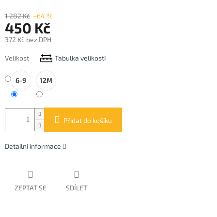
1 282 Kč
–64 %
450 Kč
372 Kč bez DPH
Měrná
Velikost
Tabulka velikostí
cena:
6-9
12M
Přidat do košíku
Detailní informace
ZEPTAT SE
SDÍLET