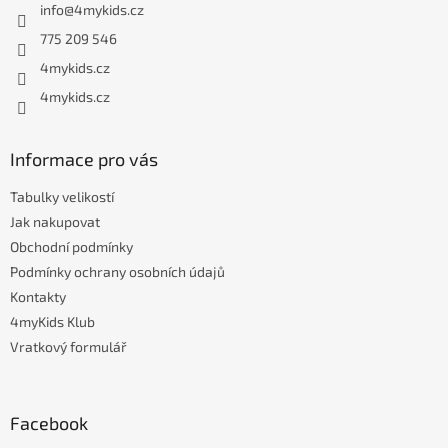
info
@
4mykids.cz
t
í
775 209 546
4mykids.cz
4mykids.cz
Informace pro vás
Tabulky velikostí
Jak nakupovat
Obchodní podmínky
Podmínky ochrany osobních údajů
Kontakty
4myKids Klub
Vratkový formulář
Facebook