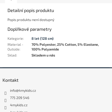
Detailní popis produktu
Popis produktu není dostupný
Doplňkové parametry
Kategorie
:
8 let (128 cm)
Material -
70% Polyester, 25% Cotton, 5% Elastane,
Outside
:
100% Polyamide
Sklad
:
Skladem u nás
Z
á
Kontakt
p
a
info
@
4mykids.cz
t
í
775 209 546
4mykids.cz