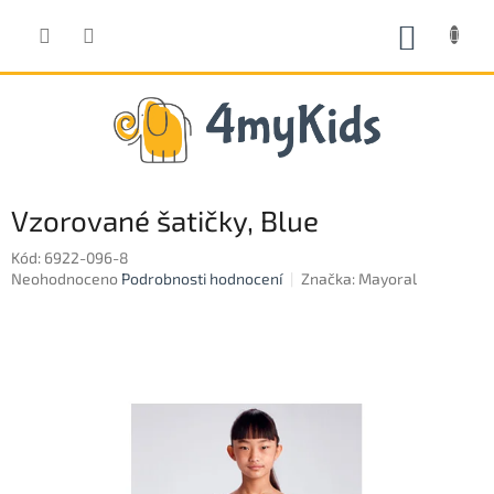
Přejít
na
NÁKUP
obsah
KOŠÍK
Vzorované šatičky, Blue
Kód:
6922-096-8
Průměrné
Neohodnoceno
Podrobnosti hodnocení
Značka:
Mayoral
hodnocení
produktu
je
0,0
z
5
hvězdiček.