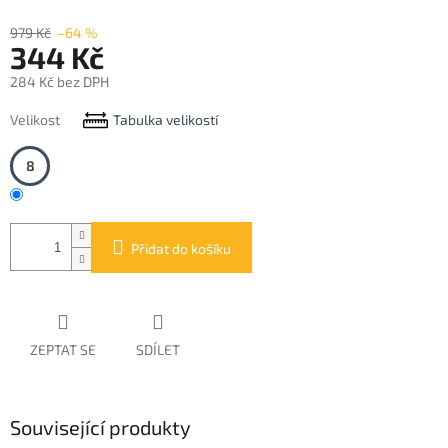
979 Kč
–64 %
344 Kč
284 Kč bez DPH
Měrná
Velikost
Tabulka velikostí
cena:
8
Přidat do košíku
ZEPTAT SE
SDÍLET
Související produkty