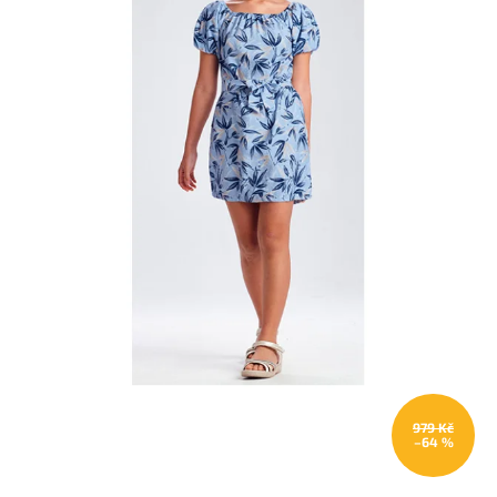
979 Kč
–64 %