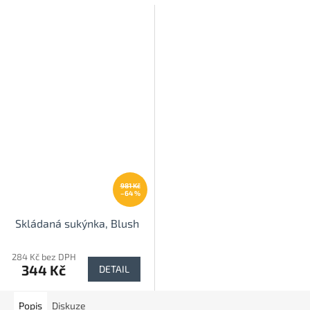
981 Kč
–64 %
Skládaná sukýnka, Blush
284 Kč bez DPH
344 Kč
DETAIL
Popis
Diskuze