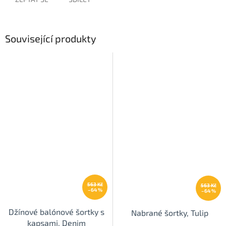
Související produkty
563 Kč
563 Kč
–64 %
–64 %
Džínové balónové šortky s
Nabrané šortky, Tulip
kapsami, Denim