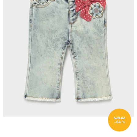
579 Kč
–64 %