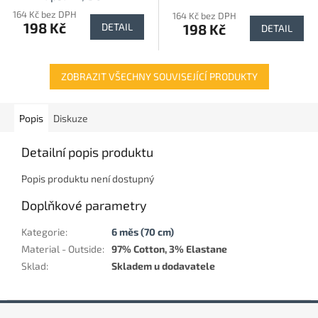
164 Kč bez DPH
164 Kč bez DPH
198 Kč
198 Kč
DETAIL
DETAIL
ZOBRAZIT VŠECHNY SOUVISEJÍCÍ PRODUKTY
Popis
Diskuze
Detailní popis produktu
Popis produktu není dostupný
Doplňkové parametry
Kategorie
:
6 měs (70 cm)
Material - Outside
:
97% Cotton, 3% Elastane
Sklad
:
Skladem u dodavatele
Z