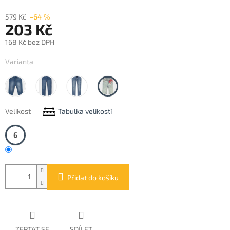
579 Kč
–64 %
203 Kč
168 Kč bez DPH
Měrná
Varianta
cena:
Basic
Basic
Basico
Blend
Velikost
Tabulka velikostí
6
Přidat do košíku
ZEPTAT SE
SDÍLET