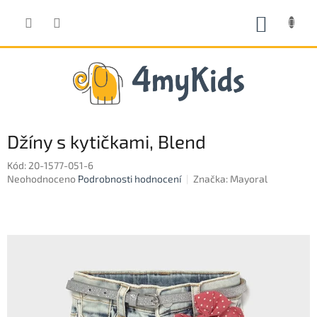
Přejít
na
NÁKUP
obsah
KOŠÍK
Džíny s kytičkami, Blend
Kód:
20-1577-051-6
Průměrné
Neohodnoceno
Podrobnosti hodnocení
Značka:
Mayoral
hodnocení
produktu
je
0,0
z
5
hvězdiček.