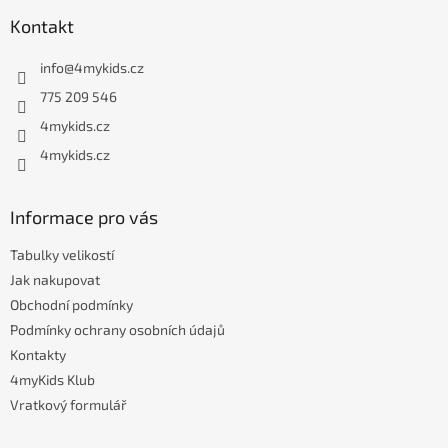
á
Kontakt
p
a
info
@
4mykids.cz
t
í
775 209 546
4mykids.cz
4mykids.cz
Informace pro vás
Tabulky velikostí
Jak nakupovat
Obchodní podmínky
Podmínky ochrany osobních údajů
Kontakty
4myKids Klub
Vratkový formulář