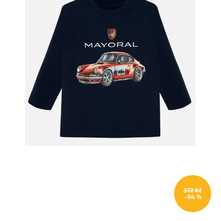
372 Kč
–64 %