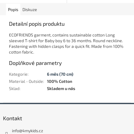
Popis
Diskuze
Detailní popis produktu
ECOFRIENDS garment, contains sustainable cotton Long
sleeved T-shirt for Baby boy 6 to 36 months. Round neckline.
Fastening with hidden clasps for a quick fit. Made from 100%
cotton fabric.
Doplňkové parametry
Kategorie
:
6 měs (70 cm)
Material - Outside
:
100% Cotton
Sklad
:
Skladem u nás
Z
á
Kontakt
p
a
info
@
4mykids.cz
t