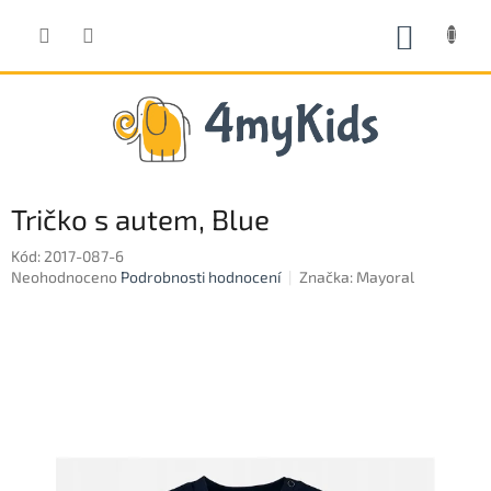
Přejít
na
NÁKUP
obsah
KOŠÍK
Tričko s autem, Blue
Kód:
2017-087-6
Průměrné
Neohodnoceno
Podrobnosti hodnocení
Značka:
Mayoral
hodnocení
produktu
je
0,0
z
5
hvězdiček.