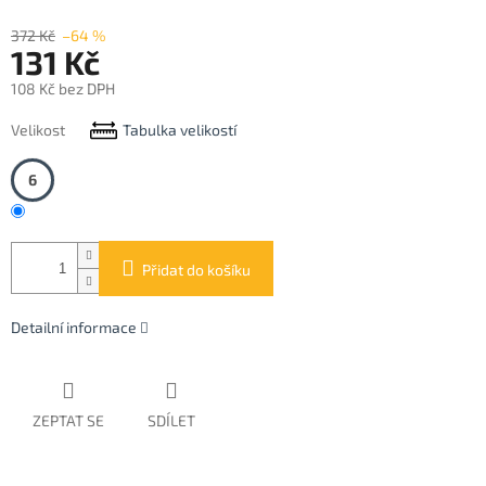
372 Kč
–64 %
131 Kč
108 Kč bez DPH
Měrná
Velikost
Tabulka velikostí
cena:
6
Přidat do košíku
Detailní informace
ZEPTAT SE
SDÍLET