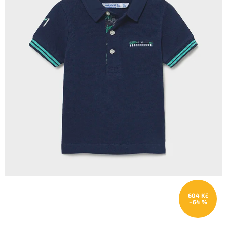
604 Kč
–64 %