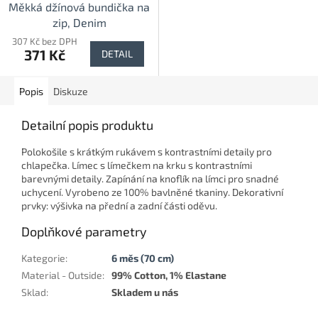
Měkká džínová bundička na
zip, Denim
307 Kč bez DPH
371 Kč
DETAIL
Popis
Diskuze
Detailní popis produktu
Polokošile s krátkým rukávem s kontrastními detaily pro
chlapečka. Límec s límečkem na krku s kontrastními
barevnými detaily. Zapínání na knoflík na límci pro snadné
uchycení. Vyrobeno ze 100% bavlněné tkaniny. Dekorativní
prvky: výšivka na přední a zadní části oděvu.
Doplňkové parametry
Kategorie
:
6 měs (70 cm)
Material - Outside
:
99% Cotton, 1% Elastane
Sklad
:
Skladem u nás