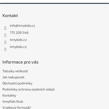
Z
á
Kontakt
p
a
info
@
4mykids.cz
t
í
775 209 546
4mykids.cz
4mykids.cz
Informace pro vás
Tabulky velikostí
Jak nakupovat
Obchodní podmínky
Podmínky ochrany osobních údajů
Kontakty
4myKids Klub
Vratkový formulář