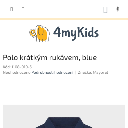
Přejít
na
NÁKUP
obsah
KOŠÍK
Polo krátkým rukávem, blue
Kód:
1108-010-6
Průměrné
Neohodnoceno
Podrobnosti hodnocení
Značka:
Mayoral
hodnocení
produktu
je
0,0
z
5
hvězdiček.