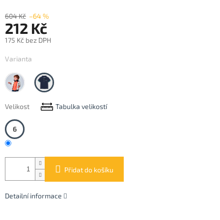
604 Kč
–64 %
212 Kč
175 Kč bez DPH
Měrná
Varianta
cena:
Apricot
blue
Velikost
Tabulka velikostí
6
Přidat do košíku
Detailní informace