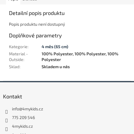
Detailní popis produktu
Popis produktu není dostupný
Doplňkové parametry
Kategorie
:
4 měs (65 cm)
Material -
100% Polyester, 100% Polyester, 100%
Outside
:
Polyester
Sklad
:
Skladem u nás
Z
á
Kontakt
p
a
info
@
4mykids.cz
t
í
775 209 546
4mykids.cz