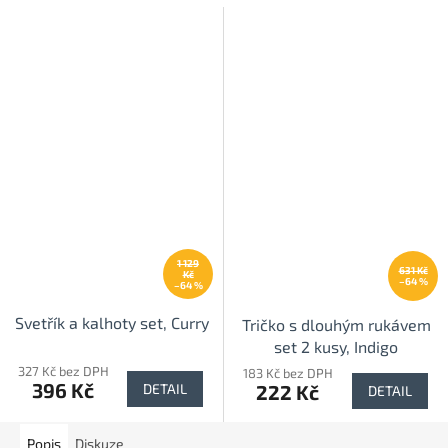
1 129
631 Kč
Kč
–64 %
–64 %
Svetřík a kalhoty set, Curry
Tričko s dlouhým rukávem
set 2 kusy, Indigo
327 Kč bez DPH
183 Kč bez DPH
396 Kč
222 Kč
DETAIL
DETAIL
Popis
Diskuze