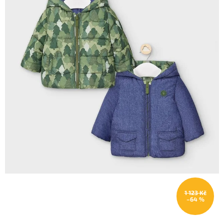
1 123 Kč
–64 %