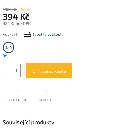
1 123 Kč
–64 %
394 Kč
326 Kč bez DPH
Měrná
Velikost
Tabulka velikostí
cena:
2-4
Přidat do košíku
ZEPTAT SE
SDÍLET
Související produkty