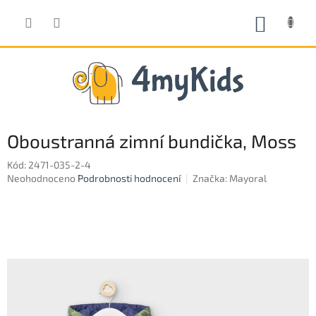
Přejít
na
NÁKUP
obsah
KOŠÍK
Oboustranná zimní bundička, Moss
Kód:
2471-035-2-4
Průměrné
Neohodnoceno
Podrobnosti hodnocení
Značka:
Mayoral
hodnocení
produktu
je
0,0
z
5
hvězdiček.