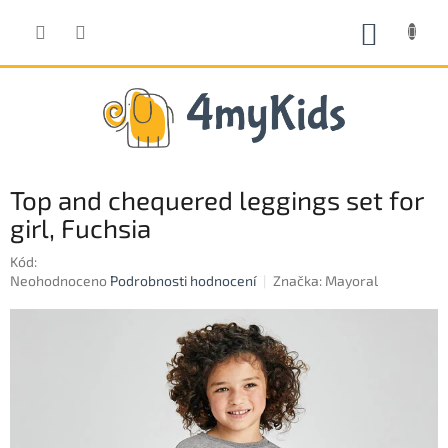
Přejít
na
NÁKUP
obsah
KOŠÍK
Top and chequered leggings set for
girl, Fuchsia
Kód:
Průměrné
Neohodnoceno
Podrobnosti hodnocení
Značka:
Mayoral
hodnocení
produktu
je
0,0
z
5
hvězdiček.