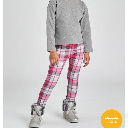
1 088 Kč
–64 %