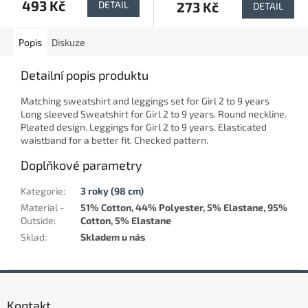
493 Kč
273 Kč
DETAIL
DETAIL
Popis
Diskuze
Detailní popis produktu
Matching sweatshirt and leggings set for Girl 2 to 9 years
Long sleeved Sweatshirt for Girl 2 to 9 years. Round neckline.
Pleated design. Leggings for Girl 2 to 9 years. Elasticated
waistband for a better fit. Checked pattern.
Doplňkové parametry
Kategorie
:
3 roky (98 cm)
Material -
51% Cotton, 44% Polyester, 5% Elastane, 95%
Outside
:
Cotton, 5% Elastane
Sklad
:
Skladem u nás
Z
á
Kontakt