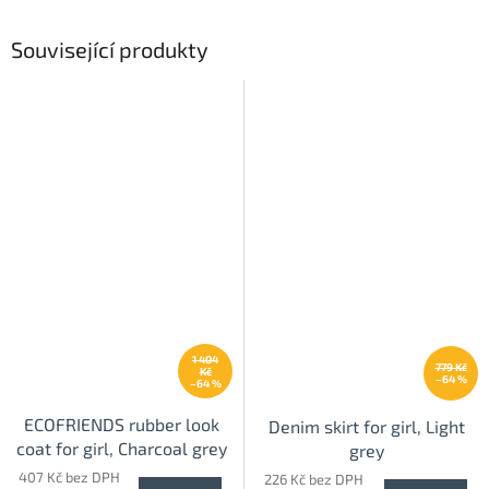
Související produkty
1 404
779 Kč
Kč
–64 %
–64 %
ECOFRIENDS rubber look
Denim skirt for girl, Light
coat for girl, Charcoal grey
grey
407 Kč bez DPH
226 Kč bez DPH