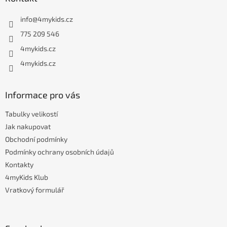
p
a
info
@
4mykids.cz
t
í
775 209 546
4mykids.cz
4mykids.cz
Informace pro vás
Tabulky velikostí
Jak nakupovat
Obchodní podmínky
Podmínky ochrany osobních údajů
Kontakty
4myKids Klub
Vratkový formulář