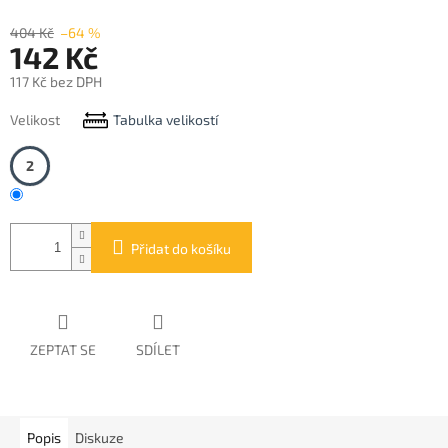
404 Kč
–64 %
142 Kč
117 Kč bez DPH
Měrná
Velikost
Tabulka velikostí
cena:
2
Přidat do košíku
ZEPTAT SE
SDÍLET
Popis
Diskuze