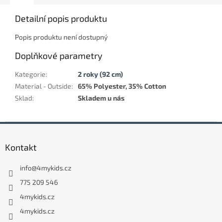
Detailní popis produktu
Popis produktu není dostupný
Doplňkové parametry
Kategorie
:
2 roky (92 cm)
Material - Outside
:
65% Polyester, 35% Cotton
Sklad
:
Skladem u nás
Z
á
Kontakt
p
a
info
@
4mykids.cz
t
í
775 209 546
4mykids.cz
4mykids.cz