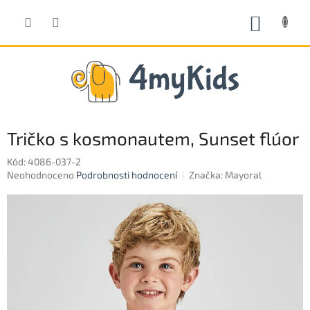
Přejít
na
NÁKUP
obsah
KOŠÍK
Tričko s kosmonautem, Sunset flúor
Kód:
4086-037-2
Průměrné
Neohodnoceno
Podrobnosti hodnocení
Značka:
Mayoral
hodnocení
produktu
je
0,0
z
5
hvězdiček.