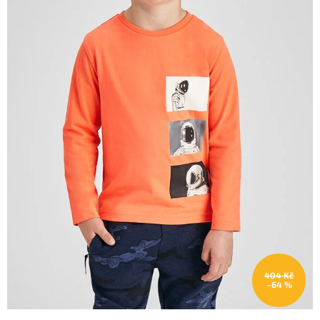
404 Kč
–64 %