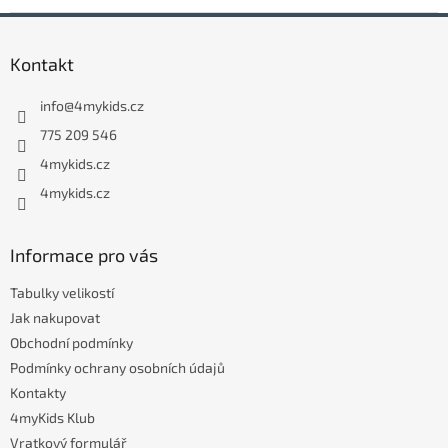
Z
á
Kontakt
p
a
info
@
4mykids.cz
t
í
775 209 546
4mykids.cz
4mykids.cz
Informace pro vás
Tabulky velikostí
Jak nakupovat
Obchodní podmínky
Podmínky ochrany osobních údajů
Kontakty
4myKids Klub
Vratkový formulář