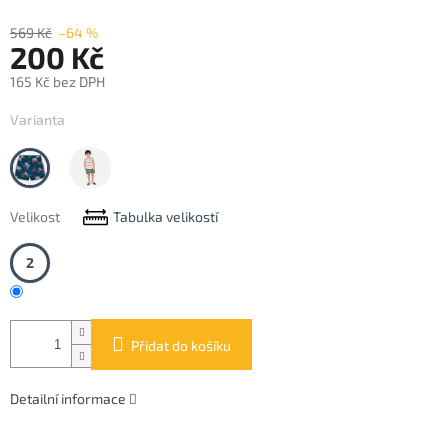
569 Kč
–64 %
200 Kč
165 Kč bez DPH
Měrná
Varianta
cena:
Indigo
Jungle
Velikost
Tabulka velikostí
2
Přidat do košíku
Detailní informace