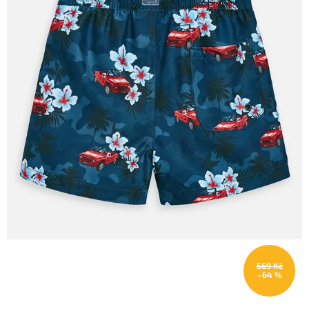
569 Kč
–64 %