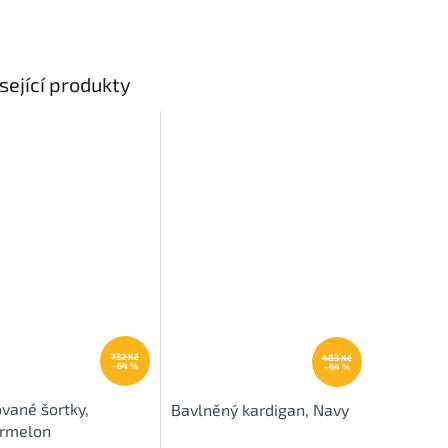
sející produkty
732 Kč
483 Kč
–64 %
–64 %
vané šortky,
Bavlněný kardigan, Navy
rmelon