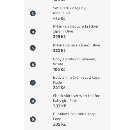
Set svetřík a legíny,
Maquillaje
415 Kč
Mikinka s kapucí a krátkým
zipem, Olve
299 Kč
Mikina Game s kapucí, Olive
322 Kč
Body s krátkým rukávem,
White
106 Kč
Body s límečkem set 2 kusy,
Nude
241 Kč
Check skirt set with top for
baby girl, Pink
383 Kč
Puntíkaté bavlněné šaty,
Lead
305 Kč