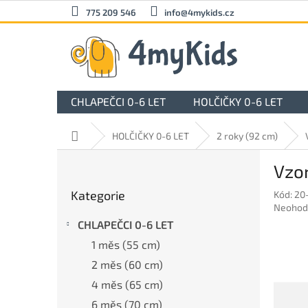
Přejít
775 209 546
info@4mykids.cz
na
obsah
CHLAPEČCI 0-6 LET
HOLČIČKY 0-6 LET
Domů
HOLČIČKY 0-6 LET
2 roky (92 cm)
P
Vzo
o
Přeskočit
s
Kategorie
Kód:
20
kategorie
t
Průměr
Neohod
r
hodnoc
CHLAPEČCI 0-6 LET
a
produkt
1 měs (55 cm)
n
je
0,0
n
2 měs (60 cm)
z
í
4 měs (65 cm)
5
p
hvězdič
6 měs (70 cm)