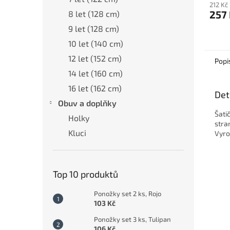
212 Kč
257
8 let (128 cm)
9 let (128 cm)
10 let (140 cm)
12 let (152 cm)
Popi
14 let (160 cm)
16 let (162 cm)
Det
Obuv a doplňky
Šati
Holky
stra
Kluci
Vyro
Top 10 produktů
Ponožky set 2 ks, Rojo
103 Kč
Ponožky set 3 ks, Tulipan
106 Kč