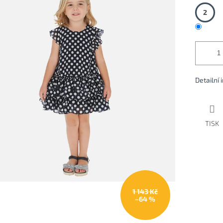
2
Detailní
TISK
1 143 Kč
–64 %