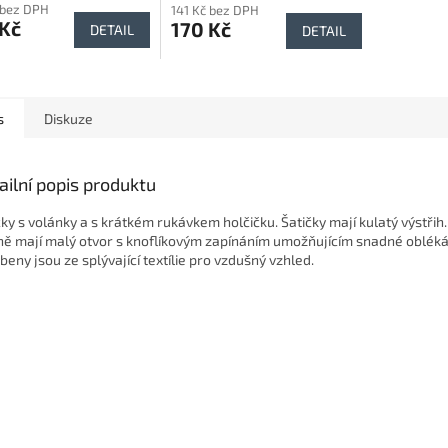
 bez DPH
141 Kč bez DPH
 Kč
170 Kč
DETAIL
DETAIL
s
Diskuze
ailní popis produktu
čky s volánky a s krátkém rukávkem holčičku. Šatičky mají kulatý výstřih
ně mají malý otvor s knoflíkovým zapínáním umožňujícím snadné obléká
beny jsou ze splývající textílie pro vzdušný vzhled.