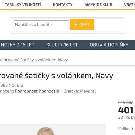
TABULKY VELIKOSTÍ
KONTAKTY
4MYKIDS KLUB
VRAT
HLEDAT
HOLKY 7-16 LET
KLUCI 7-16 LET
OBUV A DOPLŇKY
Vzorované šatičky s volánkem, Navy
rované šatičky s volánkem, Navy
-3957-046-2
né
noceno
Podrobnosti hodnocení
Značka:
Mayoral
ení
u
1 143 Kč
401
331 Kč b
Měrná
Velikost
ek.
cena: