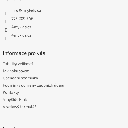
p
a
info
@
4mykids.cz
t
í
775 209 546
4mykids.cz
4mykids.cz
Informace pro vás
Tabulky velikostí
Jak nakupovat
Obchodní podmínky
Podmínky ochrany osobních údajů
Kontakty
4myKids Klub
Vratkový formulář