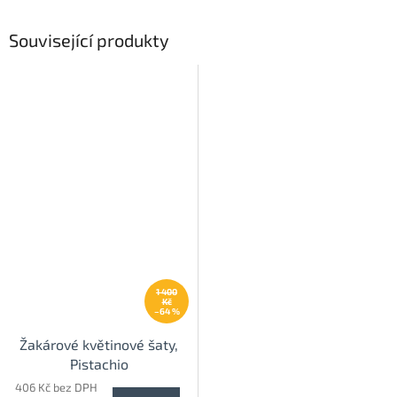
Související produkty
1 400
Kč
–64 %
Žakárové květinové šaty,
Pistachio
406 Kč bez DPH