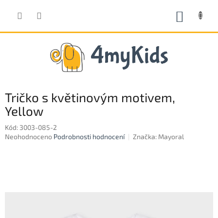
Přejít
na
NÁKUP
obsah
KOŠÍK
Tričko s květinovým motivem,
Yellow
Kód:
3003-085-2
Průměrné
Neohodnoceno
Podrobnosti hodnocení
Značka:
Mayoral
hodnocení
produktu
je
0,0
z
5
hvězdiček.