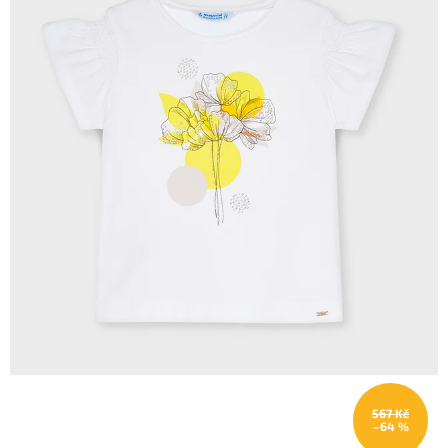
567 Kč
–64 %