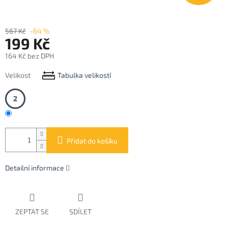
567 Kč
–64 %
199 Kč
164 Kč bez DPH
Měrná
Velikost
Tabulka velikostí
cena:
2
Přidat do košíku
Detailní informace
ZEPTAT SE
SDÍLET