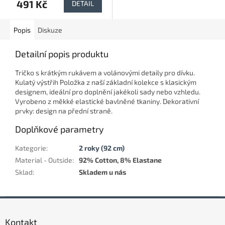
491 Kč
DETAIL
Popis
Diskuze
Detailní popis produktu
Tričko s krátkým rukávem a volánovými detaily pro dívku.
Kulatý výstřih Položka z naší základní kolekce s klasickým
designem, ideální pro doplnění jakékoli sady nebo vzhledu.
Vyrobeno z měkké elastické bavlněné tkaniny. Dekorativní
prvky: design na přední straně.
Doplňkové parametry
Kategorie
:
2 roky (92 cm)
Material - Outside
:
92% Cotton, 8% Elastane
Sklad
:
Skladem u nás
Z
á
Kontakt