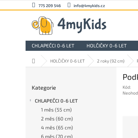
Přejít
775 209 546
info@4mykids.cz
na
obsah
CHLAPEČCI 0-6 LET
HOLČIČKY 0-6 LET
Domů
HOLČIČKY 0-6 LET
2 roky (92 cm)
P
Pod
o
Přeskočit
s
Kategorie
Kód:
kategorie
t
Průměr
Neohod
r
hodnoc
CHLAPEČCI 0-6 LET
a
produkt
1 měs (55 cm)
n
je
0,0
n
2 měs (60 cm)
z
í
4 měs (65 cm)
5
p
hvězdič
6 měs (70 cm)