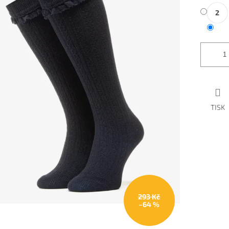
2
TISK
293 Kč
–64 %