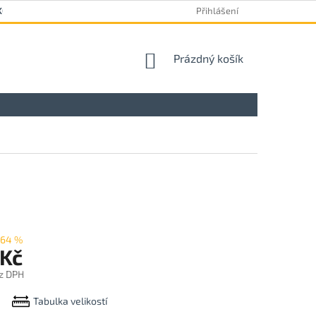
KOVÝ FORMULÁŘ
Přihlášení
NÁKUPNÍ
Prázdný košík
KOŠÍK
–64 %
 Kč
z DPH
Tabulka velikostí