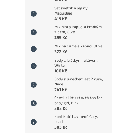
Set svetřík a legíny,
Maquillaje
415 Kč
Mikinka s kapucí a krátkým
zipem, Olve
299 Kč
Mikina Game s kapucí, Olive
322 Kč
Body s krátkým rukávem,
White
106 Kč
Body s límečkem set 2 kusy,
Nude
241 Kč
Check skirt set with top for
baby girl, Pink
383 Kč
Puntíkaté bavlněné šaty,
Lead
305 Kč