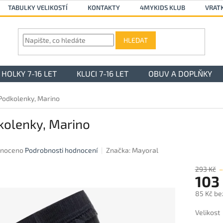
TABULKY VELIKOSTÍ
KONTAKTY
4MYKIDS KLUB
VRAT
HLEDAT
HOLKY 7-16 LET
KLUCI 7-16 LET
OBUV A DOPLŇKY
Podkolenky, Marino
kolenky, Marino
né
noceno
Podrobnosti hodnocení
Značka:
Mayoral
ení
u
293 Kč
103
85 Kč be
Měrná
Velikost
ek.
cena: