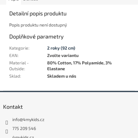
Detailní popis produktu
Popis produktu není dostupný
Doplňkové parametry
Kategorie
:
2 roky (92 cm)
EAN
:
Zvolte variantu
Material -
80% Cotton, 17% Polyamide, 3%
Outside
:
Elastane
Sklad
:
Skladem u nás
Z
á
Kontakt
p
a
info
@
4mykids.cz
t
í
775 209 546
4mykids.cz