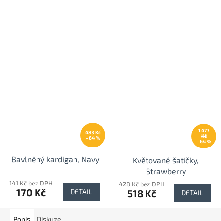
1 477
483 Kč
Kč
–64 %
–64 %
Bavlněný kardigan, Navy
Květované šatičky,
Strawberry
141 Kč bez DPH
428 Kč bez DPH
170 Kč
518 Kč
DETAIL
DETAIL
Popis
Diskuze