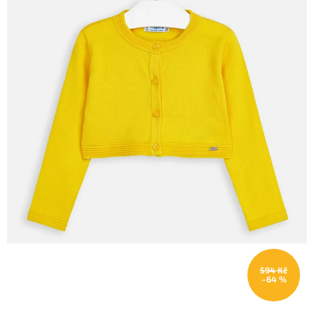
594 Kč
–64 %