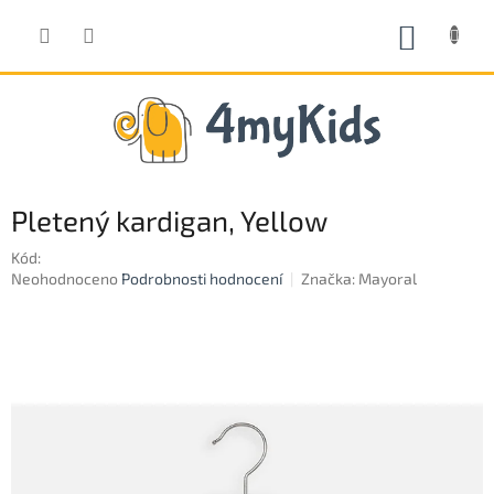
Přejít
na
NÁKUP
obsah
KOŠÍK
Pletený kardigan, Yellow
Kód:
Průměrné
Neohodnoceno
Podrobnosti hodnocení
Značka:
Mayoral
hodnocení
produktu
je
0,0
z
5
hvězdiček.