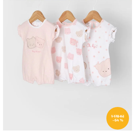
1 178 Kč
–64 %