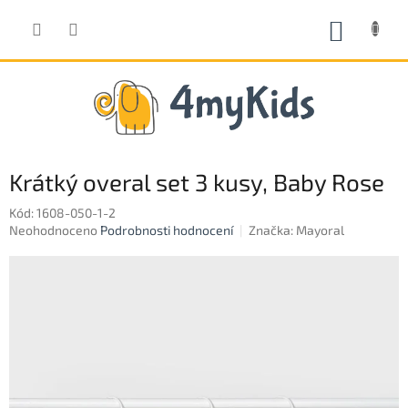
Přejít
na
NÁKUP
obsah
KOŠÍK
Krátký overal set 3 kusy, Baby Rose
Kód:
1608-050-1-2
Průměrné
Neohodnoceno
Podrobnosti hodnocení
Značka:
Mayoral
hodnocení
produktu
je
0,0
z
5
hvězdiček.