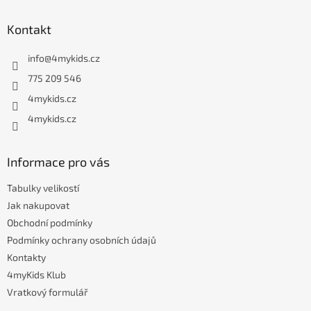
Z
á
Kontakt
p
a
info
@
4mykids.cz
t
í
775 209 546
4mykids.cz
4mykids.cz
Informace pro vás
Tabulky velikostí
Jak nakupovat
Obchodní podmínky
Podmínky ochrany osobních údajů
Kontakty
4myKids Klub
Vratkový formulář