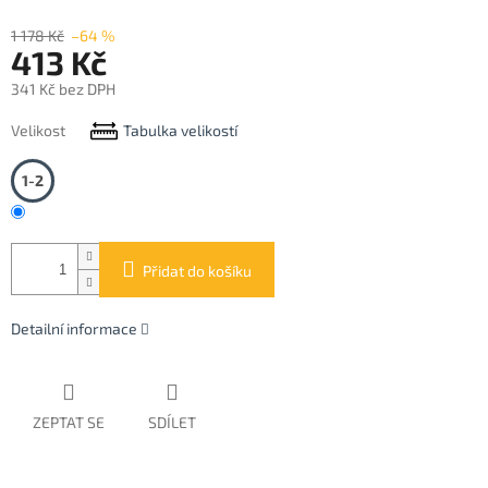
1 178 Kč
–64 %
413 Kč
341 Kč bez DPH
Měrná
Velikost
Tabulka velikostí
cena:
1-2
Přidat do košíku
Detailní informace
ZEPTAT SE
SDÍLET