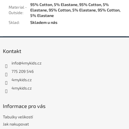
95% Cotton, 5% Elastane, 95% Cotton, 5%
Material -
Elastane, 95% Cotton, 5% Elastane, 95% Cotton,
Outside
:
5% Elastane
Sklad
:
Skladem u nás
Z
á
Kontakt
p
a
info
@
4mykids.cz
t
í
775 209 546
4mykids.cz
4mykids.cz
Informace pro vás
Tabulky velikostí
Jak nakupovat