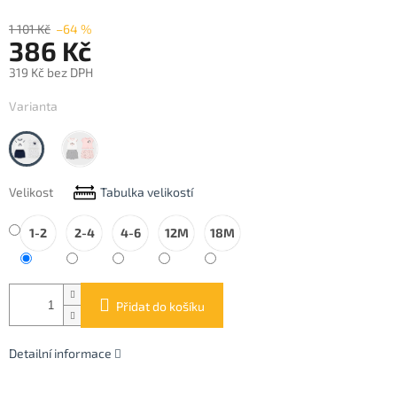
1 101 Kč
–64 %
386 Kč
319 Kč bez DPH
Měrná
Varianta
cena:
Navy
Pale
Blush
Velikost
Tabulka velikostí
1-2
2-4
4-6
12M
18M
Přidat do košíku
Detailní informace