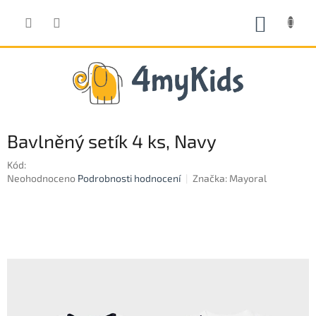
Přejít
na
NÁKUP
obsah
KOŠÍK
Bavlněný setík 4 ks, Navy
Kód:
Průměrné
Neohodnoceno
Podrobnosti hodnocení
Značka:
Mayoral
hodnocení
produktu
je
0,0
z
5
hvězdiček.