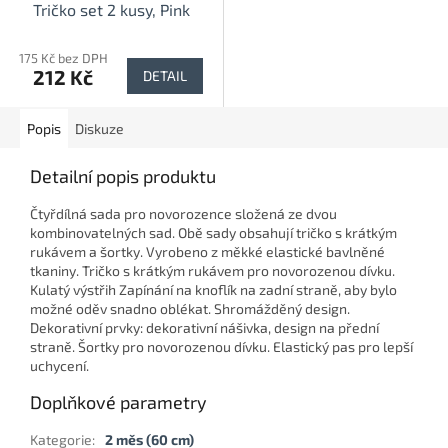
Tričko set 2 kusy, Pink
175 Kč bez DPH
212 Kč
DETAIL
Popis
Diskuze
Detailní popis produktu
Čtyřdílná sada pro novorozence složená ze dvou
kombinovatelných sad. Obě sady obsahují tričko s krátkým
rukávem a šortky. Vyrobeno z měkké elastické bavlněné
tkaniny. Tričko s krátkým rukávem pro novorozenou dívku.
Kulatý výstřih Zapínání na knoflík na zadní straně, aby bylo
možné oděv snadno oblékat. Shromážděný design.
Dekorativní prvky: dekorativní nášivka, design na přední
straně. Šortky pro novorozenou dívku. Elastický pas pro lepší
uchycení.
Doplňkové parametry
Kategorie
:
2 měs (60 cm)