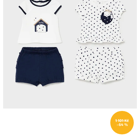
1 101 Kč
–64 %