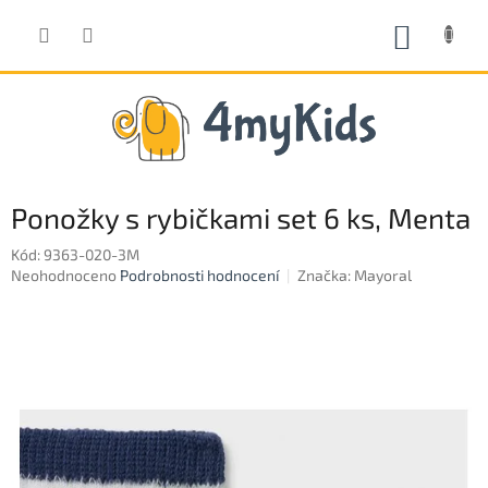
Přejít
na
NÁKUP
obsah
KOŠÍK
Ponožky s rybičkami set 6 ks, Menta
Kód:
9363-020-3M
Průměrné
Neohodnoceno
Podrobnosti hodnocení
Značka:
Mayoral
hodnocení
produktu
je
0,0
z
5
hvězdiček.