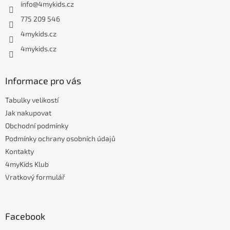
info
@
4mykids.cz
t
í
775 209 546
4mykids.cz
4mykids.cz
Informace pro vás
Tabulky velikostí
Jak nakupovat
Obchodní podmínky
Podmínky ochrany osobních údajů
Kontakty
4myKids Klub
Vratkový formulář
Facebook