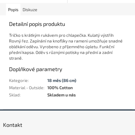
Popis
Diskuze
Detailní popis produktu
Tričko s krátkým rukávem pro chlapečka. Kulatý výstřih
Rovný řez. Zapínání na knoflíky na rameni umožňuje snadné
oblékání oděvu. Vyrobeno z příjemného úpletu. Funkční
přední kapsa. Oděv s různými potisky na přední a zadní
straně.
Doplňkové parametry
Kategorie
:
18 měs (86 cm)
Material - Outside
:
100% Cotton
Sklad
:
Skladem u nás
Z
á
Kontakt
p
a