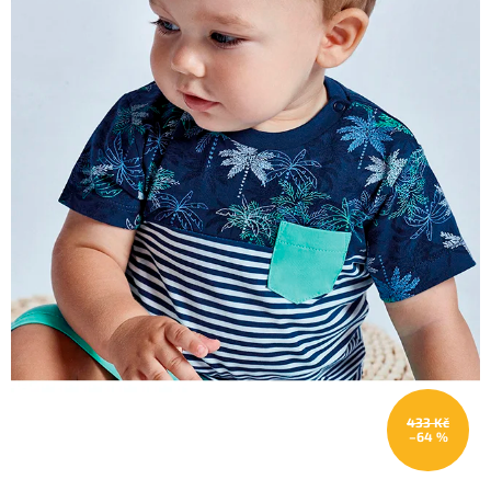
433 Kč
–64 %