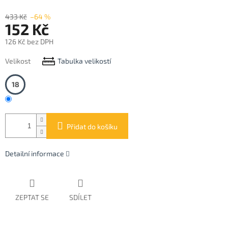
433 Kč
–64 %
152 Kč
126 Kč bez DPH
Měrná
Velikost
Tabulka velikostí
cena:
18
Přidat do košíku
Detailní informace
ZEPTAT SE
SDÍLET