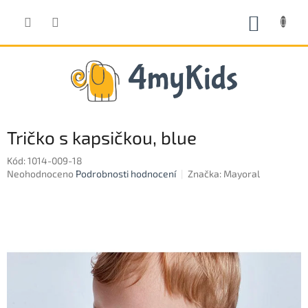
Přejít
na
NÁKUP
obsah
KOŠÍK
Tričko s kapsičkou, blue
Kód:
1014-009-18
Průměrné
Neohodnoceno
Podrobnosti hodnocení
Značka:
Mayoral
hodnocení
produktu
je
0,0
z
5
hvězdiček.