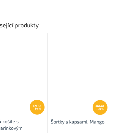
sející produkty
671 Kč
668 Kč
–64 %
–64 %
 košile s
Šortky s kapsami, Mango
arinkovým