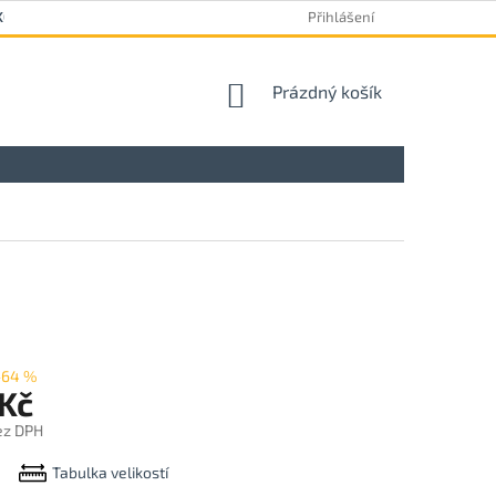
KOVÝ FORMULÁŘ
Přihlášení
NÁKUPNÍ
Prázdný košík
KOŠÍK
–64 %
 Kč
ez DPH
Tabulka velikostí