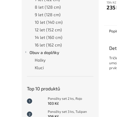
límeč
194 Kč
235
8 let (128 cm)
9 let (128 cm)
10 let (140 cm)
12 let (152 cm)
Popi
14 let (160 cm)
16 let (162 cm)
Det
Obuv a doplňky
Trič
Holky
umož
Kluci
prvk
Top 10 produktů
Ponožky set 2 ks, Rojo
103 Kč
Ponožky set 3 ks, Tulipan
106 Kč