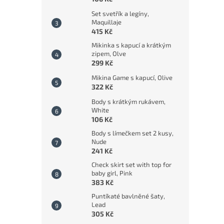
Set svetřík a legíny,
Maquillaje
415 Kč
Mikinka s kapucí a krátkým
zipem, Olve
299 Kč
Mikina Game s kapucí, Olive
322 Kč
Body s krátkým rukávem,
White
106 Kč
Body s límečkem set 2 kusy,
Nude
241 Kč
Check skirt set with top for
baby girl, Pink
383 Kč
Puntíkaté bavlněné šaty,
Lead
305 Kč