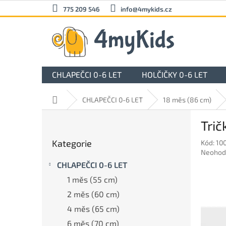
Přejít
775 209 546
info@4mykids.cz
na
obsah
CHLAPEČCI 0-6 LET
HOLČIČKY 0-6 LET
Domů
CHLAPEČCI 0-6 LET
18 měs (86 cm)
P
Trič
o
Přeskočit
s
Kategorie
Kód:
10
kategorie
t
Průměr
Neohod
r
hodnoc
CHLAPEČCI 0-6 LET
a
produkt
1 měs (55 cm)
n
je
0,0
n
2 měs (60 cm)
z
í
4 měs (65 cm)
5
p
hvězdič
6 měs (70 cm)