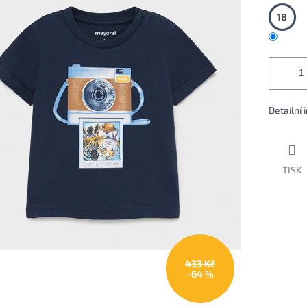
18
Detailní
TISK
433 Kč
–64 %