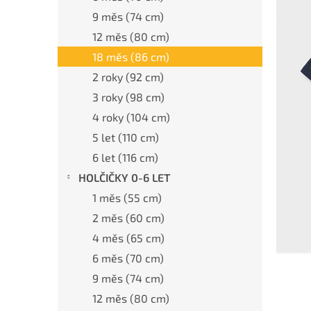
a
n
9 měs (74 cm)
e
12 měs (80 cm)
l
18 měs (86 cm)
2 roky (92 cm)
3 roky (98 cm)
4 roky (104 cm)
5 let (110 cm)
6 let (116 cm)
HOLČIČKY 0-6 LET
1 měs (55 cm)
2 měs (60 cm)
4 měs (65 cm)
6 měs (70 cm)
9 měs (74 cm)
12 měs (80 cm)