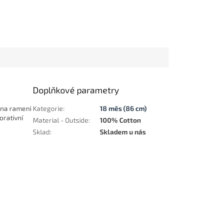
Doplňkové parametry
y na rameni
Kategorie
:
18 měs (86 cm)
rativní
Material - Outside
:
100% Cotton
Sklad
:
Skladem u nás