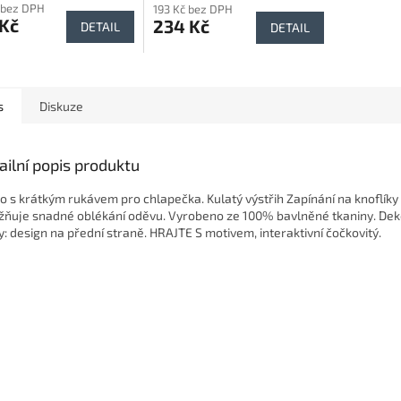
kem, Nautical
 bez DPH
193 Kč bez DPH
 Kč
234 Kč
DETAIL
DETAIL
s
Diskuze
ailní popis produktu
ko s krátkým rukávem pro chlapečka. Kulatý výstřih Zapínání na knoflík
ňuje snadné oblékání oděvu. Vyrobeno ze 100% bavlněné tkaniny. Deko
y: design na přední straně. HRAJTE S motivem, interaktivní čočkovitý.