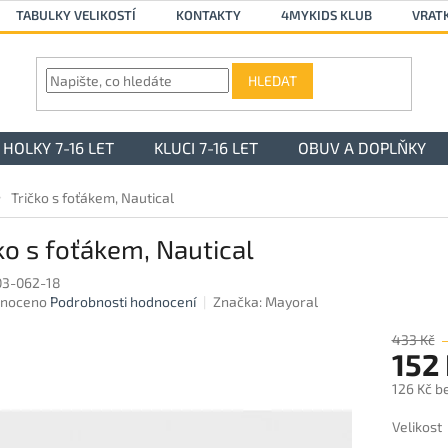
TABULKY VELIKOSTÍ
KONTAKTY
4MYKIDS KLUB
VRAT
HLEDAT
HOLKY 7-16 LET
KLUCI 7-16 LET
OBUV A DOPLŇKY
Tričko s foťákem, Nautical
ko s foťákem, Nautical
03-062-18
né
noceno
Podrobnosti hodnocení
Značka:
Mayoral
ení
u
433 Kč
152
126 Kč b
Měrná
Velikost
ek.
cena: