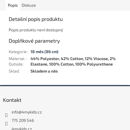
Popis
Diskuze
Detailní popis produktu
Popis produktu není dostupný
Doplňkové parametry
Kategorie
:
18 měs (86 cm)
Material -
44% Polyester, 42% Cotton, 12% Viscose, 2%
Outside
:
Elastane, 100% Cotton, 100% Polyurethane
Sklad
:
Skladem u nás
Z
á
Kontakt
p
a
info
@
4mykids.cz
t
í
775 209 546
4mykids.cz