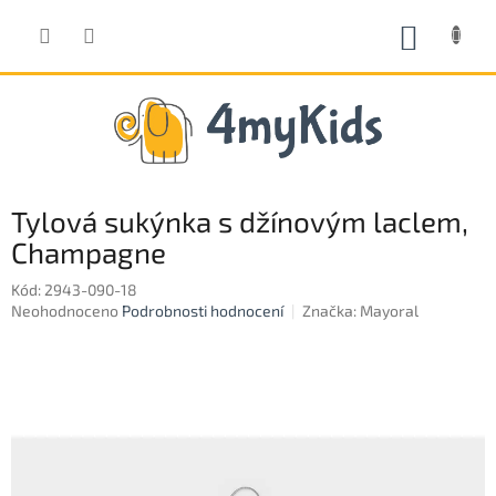
Přejít
na
NÁKUP
obsah
KOŠÍK
Tylová sukýnka s džínovým laclem,
Champagne
Kód:
2943-090-18
Průměrné
Neohodnoceno
Podrobnosti hodnocení
Značka:
Mayoral
hodnocení
produktu
je
0,0
z
5
hvězdiček.