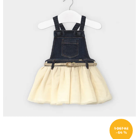
1 067 Kč
–64 %