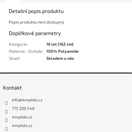
Detailní popis produktu
Popis produktu není dostupný
Doplňkové parametry
Kategorie
:
16 let (162 cm)
Material - Outside
:
100% Polyamide
Sklad
:
Skladem u nás
Z
á
Kontakt
p
a
info
@
4mykids.cz
t
í
775 209 546
4mykids.cz
4mykids.cz