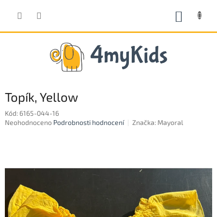
Přejít
na
NÁKUP
obsah
KOŠÍK
Topík, Yellow
Kód:
6165-044-16
Průměrné
Neohodnoceno
Podrobnosti hodnocení
Značka:
Mayoral
hodnocení
produktu
je
0,0
z
5
hvězdiček.