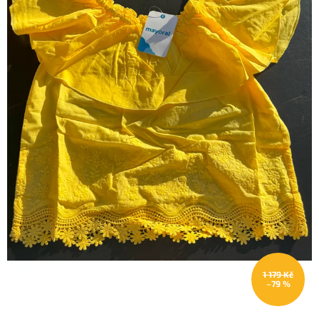
1 179 Kč
–79 %