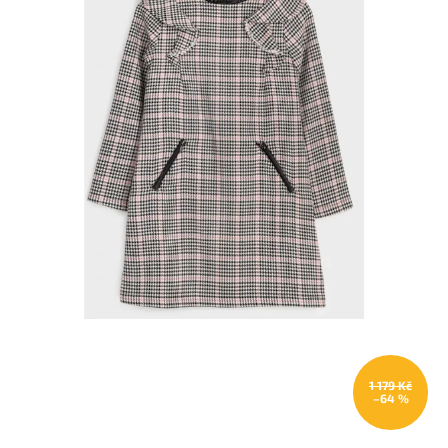
1 179 Kč
–64 %