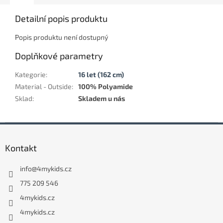
Detailní popis produktu
Popis produktu není dostupný
Doplňkové parametry
Kategorie
:
16 let (162 cm)
Material - Outside
:
100% Polyamide
Sklad
:
Skladem u nás
Z
á
Kontakt
p
a
info
@
4mykids.cz
t
í
775 209 546
4mykids.cz
4mykids.cz