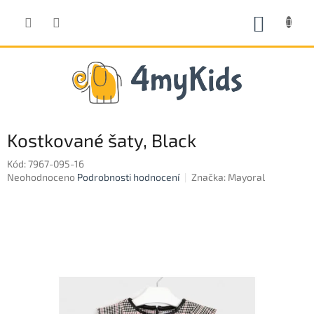
Přejít
na
NÁKUP
obsah
KOŠÍK
Kostkované šaty, Black
Kód:
7967-095-16
Průměrné
Neohodnoceno
Podrobnosti hodnocení
Značka:
Mayoral
hodnocení
produktu
je
0,0
z
5
hvězdiček.