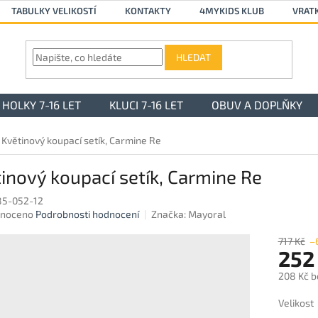
TABULKY VELIKOSTÍ
KONTAKTY
4MYKIDS KLUB
VRAT
HLEDAT
HOLKY 7-16 LET
KLUCI 7-16 LET
OBUV A DOPLŇKY
Květinový koupací setík, Carmine Re
inový koupací setík, Carmine Re
85-052-12
né
noceno
Podrobnosti hodnocení
Značka:
Mayoral
ení
u
717 Kč
–
252
208 Kč b
Měrná
Velikost
ek.
cena: