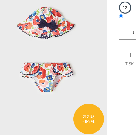
12
TISK
717 Kč
–64 %