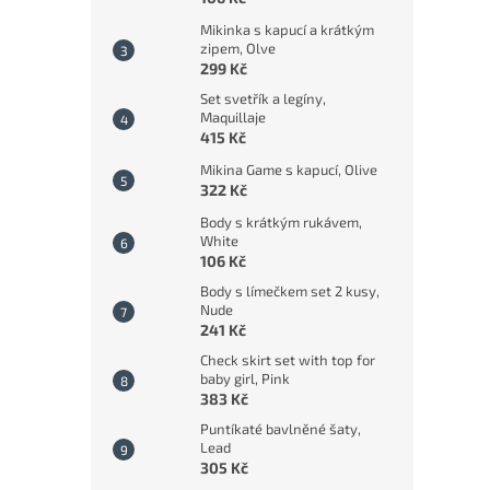
Mikinka s kapucí a krátkým
zipem, Olve
299 Kč
Set svetřík a legíny,
Maquillaje
415 Kč
Mikina Game s kapucí, Olive
322 Kč
Body s krátkým rukávem,
White
106 Kč
Body s límečkem set 2 kusy,
Nude
241 Kč
Check skirt set with top for
baby girl, Pink
383 Kč
Puntíkaté bavlněné šaty,
Lead
305 Kč