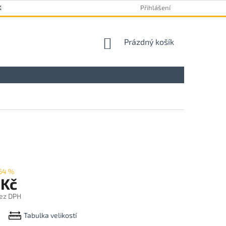
KOVÝ FORMULÁŘ
Přihlášení
NÁKUPNÍ
Prázdný košík
KOŠÍK
64 %
 Kč
ez DPH
Tabulka velikostí