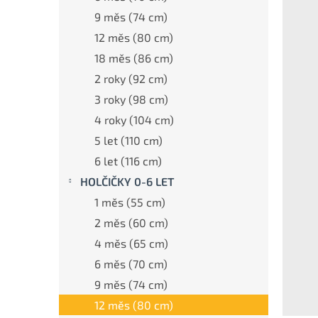
a
n
9 měs (74 cm)
e
12 měs (80 cm)
l
18 měs (86 cm)
2 roky (92 cm)
3 roky (98 cm)
4 roky (104 cm)
5 let (110 cm)
6 let (116 cm)
HOLČIČKY 0-6 LET
1 měs (55 cm)
2 měs (60 cm)
4 měs (65 cm)
6 měs (70 cm)
9 měs (74 cm)
12 měs (80 cm)