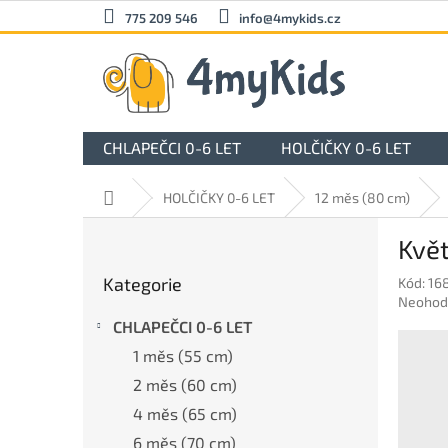
Přejít
775 209 546
info@4mykids.cz
na
obsah
CHLAPEČCI 0-6 LET
HOLČIČKY 0-6 LET
Domů
HOLČIČKY 0-6 LET
12 měs (80 cm)
P
Květ
o
Přeskočit
s
Kategorie
Kód:
16
kategorie
t
Průměr
Neohod
r
hodnoc
CHLAPEČCI 0-6 LET
a
produkt
1 měs (55 cm)
n
je
0,0
n
2 měs (60 cm)
z
í
4 měs (65 cm)
5
p
hvězdič
6 měs (70 cm)