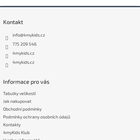
Z
á
Kontakt
p
a
info
@
4mykids.cz
t
í
775 209 546
4mykids.cz
4mykids.cz
Informace pro vás
Tabulky velikostí
Jak nakupovat
Obchodní podmínky
Podmínky ochrany osobních údajů
Kontakty
4myKids Klub