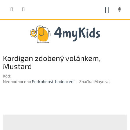
Přejít
na
NÁKUP
obsah
KOŠÍK
Kardigan zdobený volánkem,
Mustard
Kód:
Průměrné
Neohodnoceno
Podrobnosti hodnocení
Značka:
Mayoral
hodnocení
produktu
je
0,0
z
5
hvězdiček.