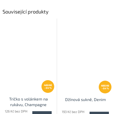
Související produkty
433 Kč
665 Kč
–64 %
–64 %
Tričko s volánkem na
Džínová sukně, Denim
rukávu, Champagne
126 Kč bez DPH
193 Kč bez DPH