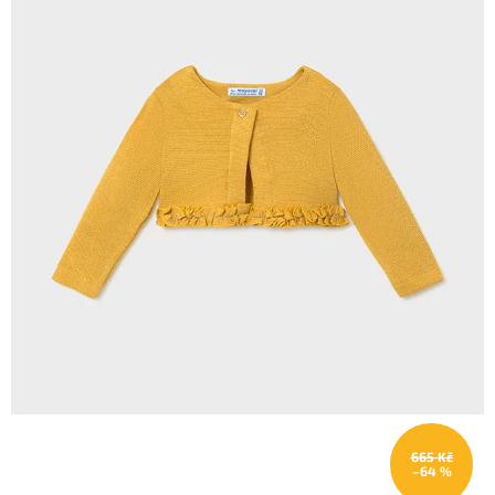
665 Kč
–64 %