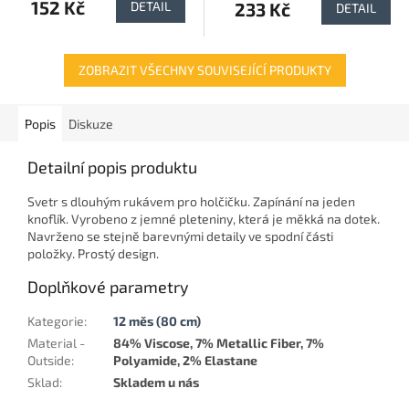
152 Kč
233 Kč
DETAIL
DETAIL
ZOBRAZIT VŠECHNY SOUVISEJÍCÍ PRODUKTY
Popis
Diskuze
Detailní popis produktu
Svetr s dlouhým rukávem pro holčičku. Zapínání na jeden
knoflík. Vyrobeno z jemné pleteniny, která je měkká na dotek.
Navrženo se stejně barevnými detaily ve spodní části
položky. Prostý design.
Doplňkové parametry
Kategorie
:
12 měs (80 cm)
Material -
84% Viscose, 7% Metallic Fiber, 7%
Outside
:
Polyamide, 2% Elastane
Sklad
:
Skladem u nás