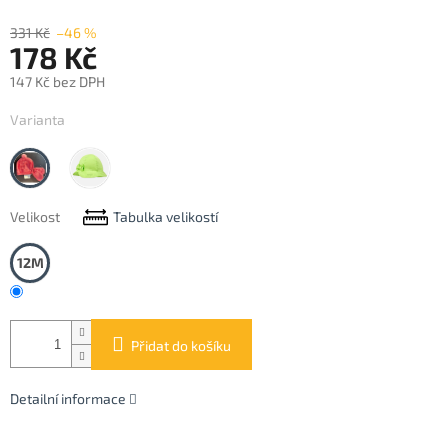
331 Kč
–46 %
178 Kč
147 Kč bez DPH
Měrná
Varianta
cena:
Cranberry
Pistachio
Velikost
Tabulka velikostí
12M
Přidat do košíku
Detailní informace