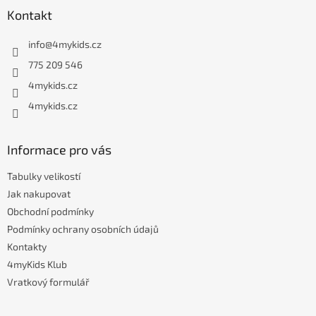
á
Kontakt
p
a
info
@
4mykids.cz
t
í
775 209 546
4mykids.cz
4mykids.cz
Informace pro vás
Tabulky velikostí
Jak nakupovat
Obchodní podmínky
Podmínky ochrany osobních údajů
Kontakty
4myKids Klub
Vratkový formulář