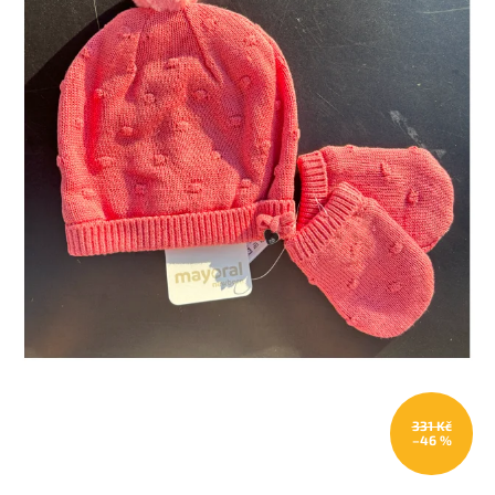
331 Kč
–46 %