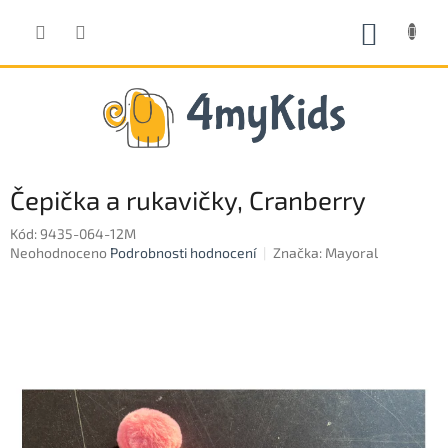
Přejít
na
NÁKUP
obsah
KOŠÍK
Čepička a rukavičky, Cranberry
Kód:
9435-064-12M
Průměrné
Neohodnoceno
Podrobnosti hodnocení
Značka:
Mayoral
hodnocení
produktu
je
0,0
z
5
hvězdiček.