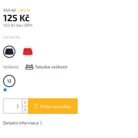
355 Kč
–64 %
125 Kč
103 Kč bez DPH
Měrná
Varianta
cena:
Navy
Poppy
Velikost
Tabulka velikostí
12
Přidat do košíku
Detailní informace