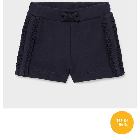
355 Kč
–64 %