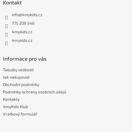
Kontakt
p
a
info
@
4mykids.cz
t
í
775 209 546
4mykids.cz
4mykids.cz
Informace pro vás
Tabulky velikostí
Jak nakupovat
Obchodní podmínky
Podmínky ochrany osobních údajů
Kontakty
4myKids Klub
Vratkový formulář