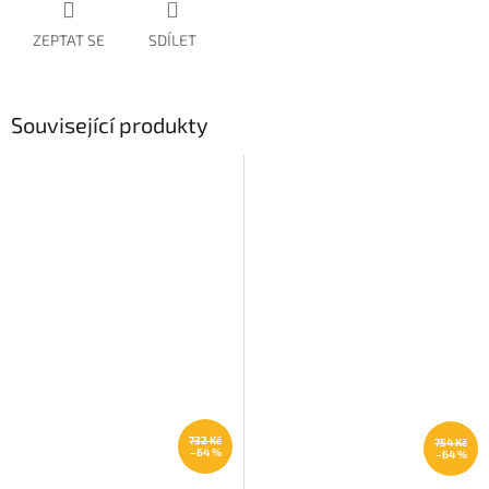
ZEPTAT SE
SDÍLET
Související produkty
732 Kč
754 Kč
–64 %
–64 %