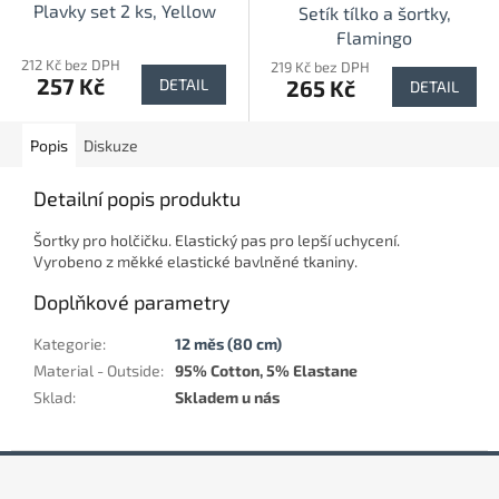
Plavky set 2 ks, Yellow
Setík tílko a šortky,
Flamingo
212 Kč bez DPH
219 Kč bez DPH
257 Kč
265 Kč
DETAIL
DETAIL
Popis
Diskuze
Detailní popis produktu
Šortky pro holčičku. Elastický pas pro lepší uchycení.
Vyrobeno z měkké elastické bavlněné tkaniny.
Doplňkové parametry
Kategorie
:
12 měs (80 cm)
Material - Outside
:
95% Cotton, 5% Elastane
Sklad
:
Skladem u nás
Z
á