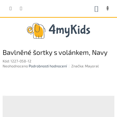
Přejít
na
NÁKUP
obsah
KOŠÍK
Bavlněné šortky s volánkem, Navy
Kód:
1227-058-12
Průměrné
Neohodnoceno
Podrobnosti hodnocení
Značka:
Mayoral
hodnocení
produktu
je
0,0
z
5
hvězdiček.