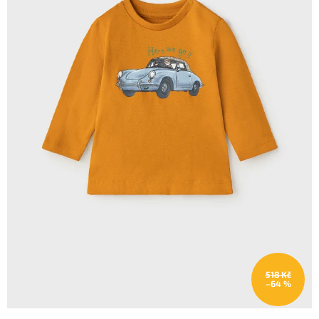
518 Kč
–64 %