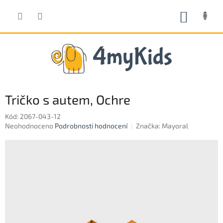
Přejít
na
NÁKUP
obsah
KOŠÍK
Tričko s autem, Ochre
Kód:
2067-043-12
Průměrné
Neohodnoceno
Podrobnosti hodnocení
Značka:
Mayoral
hodnocení
produktu
je
0,0
z
5
hvězdiček.