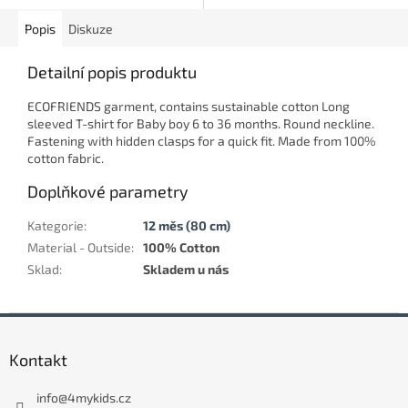
Popis
Diskuze
Detailní popis produktu
ECOFRIENDS garment, contains sustainable cotton Long
sleeved T-shirt for Baby boy 6 to 36 months. Round neckline.
Fastening with hidden clasps for a quick fit. Made from 100%
cotton fabric.
Doplňkové parametry
Kategorie
:
12 měs (80 cm)
Material - Outside
:
100% Cotton
Sklad
:
Skladem u nás
Z
á
Kontakt
p
a
info
@
4mykids.cz
t