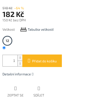
518 Kč
–64 %
182 Kč
150 Kč bez DPH
Měrná
Velikost
Tabulka velikostí
cena:
12
Přidat do košíku
Detailní informace
ZEPTAT SE
SDÍLET