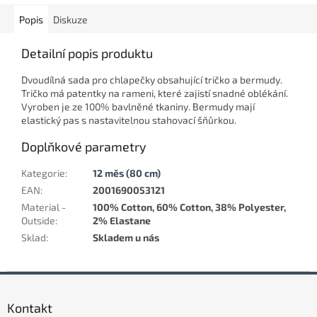
Popis
Diskuze
Detailní popis produktu
Dvoudílná sada pro chlapečky obsahující tričko a bermudy.
Tričko má patentky na rameni, které zajistí snadné oblékání.
Vyroben je ze 100% bavlněné tkaniny. Bermudy mají
elastický pas s nastavitelnou stahovací šňůrkou.
Doplňkové parametry
Kategorie
:
12 měs (80 cm)
EAN
:
2001690053121
Material -
100% Cotton, 60% Cotton, 38% Polyester,
Outside
:
2% Elastane
Sklad
:
Skladem u nás
Z
á
Kontakt
p