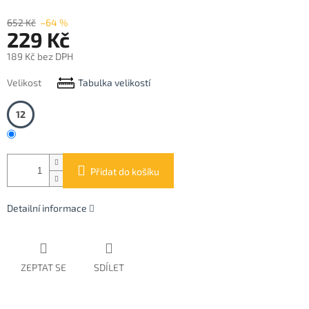
652 Kč
–64 %
229 Kč
189 Kč bez DPH
Měrná
Velikost
Tabulka velikostí
cena:
12
Přidat do košíku
Detailní informace
ZEPTAT SE
SDÍLET