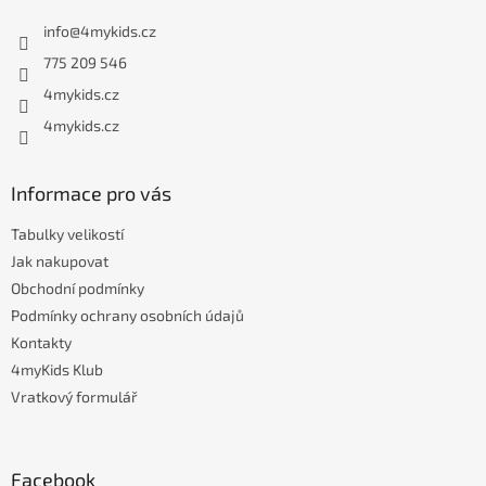
a
info
@
4mykids.cz
t
í
775 209 546
4mykids.cz
4mykids.cz
Informace pro vás
Tabulky velikostí
Jak nakupovat
Obchodní podmínky
Podmínky ochrany osobních údajů
Kontakty
4myKids Klub
Vratkový formulář
Facebook