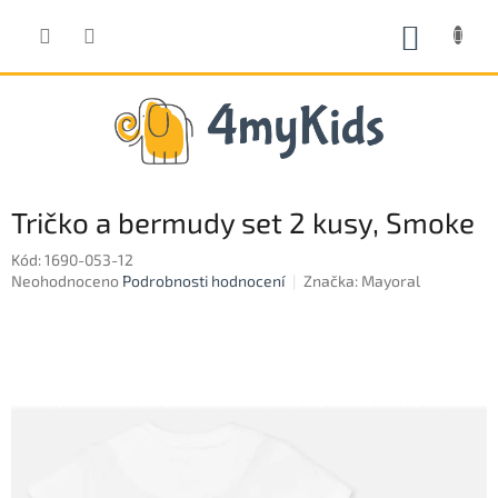
Přejít
na
NÁKUP
obsah
KOŠÍK
Tričko a bermudy set 2 kusy, Smoke
Kód:
1690-053-12
Průměrné
Neohodnoceno
Podrobnosti hodnocení
Značka:
Mayoral
hodnocení
produktu
je
0,0
z
5
hvězdiček.