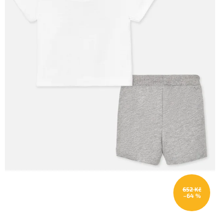
652 Kč
–64 %