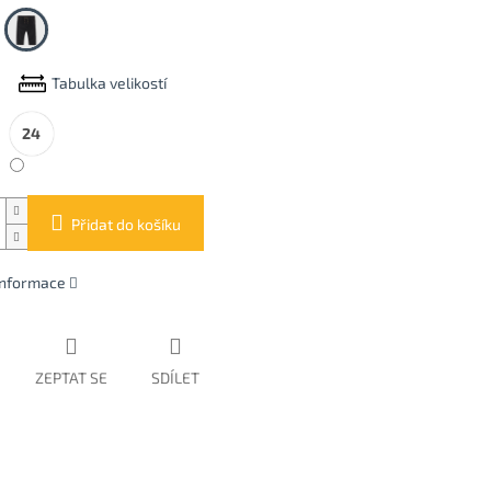
Charcoal
Tabulka velikostí
24
Přidat do košíku
 informace
ZEPTAT SE
SDÍLET