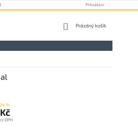
KOVÝ FORMULÁŘ
Přihlášení
NÁKUPNÍ
Prázdný košík
KOŠÍK
al
64 %
 Kč
ez DPH