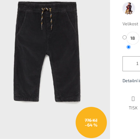
Camel
Velikost
18
Detailní
TISK
776 Kč
–64 %