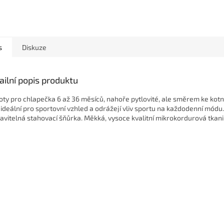
s
Diskuze
ailní popis produktu
oty pro chlapečka 6 až 36 měsíců, nahoře pytlovité, ale směrem ke kotní
 ideální pro sportovní vzhled a odrážejí vliv sportu na každodenní módu.
avitelná stahovací šňůrka. Měkká, vysoce kvalitní mikrokordurová tkani