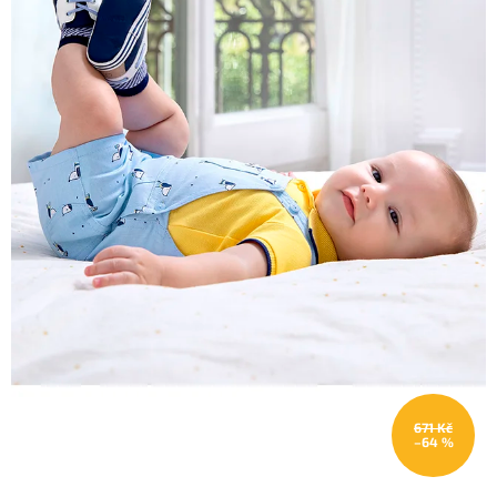
671 Kč
–64 %