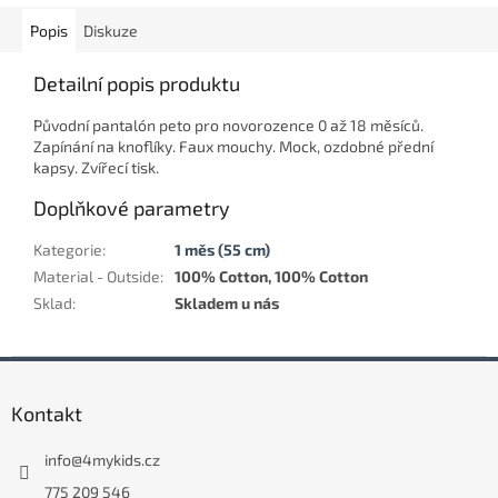
Popis
Diskuze
Detailní popis produktu
Původní pantalón peto pro novorozence 0 až 18 měsíců.
Zapínání na knoflíky. Faux mouchy. Mock, ozdobné přední
kapsy. Zvířecí tisk.
Doplňkové parametry
Kategorie
:
1 měs (55 cm)
Material - Outside
:
100% Cotton, 100% Cotton
Sklad
:
Skladem u nás
Z
á
Kontakt
p
a
info
@
4mykids.cz
t
í
775 209 546