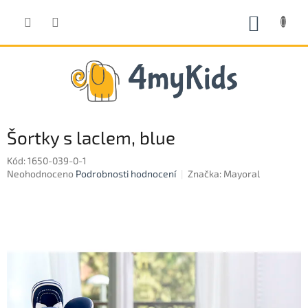
Přejít
na
NÁKUP
obsah
KOŠÍK
Šortky s laclem, blue
Kód:
1650-039-0-1
Průměrné
Neohodnoceno
Podrobnosti hodnocení
Značka:
Mayoral
hodnocení
produktu
je
0,0
z
5
hvězdiček.