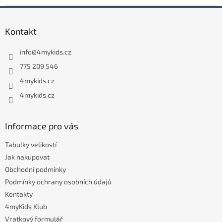
Z
á
Kontakt
p
a
info
@
4mykids.cz
t
í
775 209 546
4mykids.cz
4mykids.cz
Informace pro vás
Tabulky velikostí
Jak nakupovat
Obchodní podmínky
Podmínky ochrany osobních údajů
Kontakty
4myKids Klub
Vratkový formulář