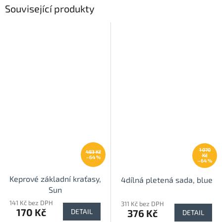
Související produkty
1 070
483 Kč
Kč
–64 %
–64 %
Keprové základní kraťasy,
4dílná pletená sada, blue
Sun
141 Kč bez DPH
311 Kč bez DPH
170 Kč
376 Kč
DETAIL
DETAIL