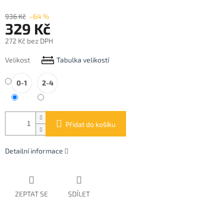
936 Kč
–64 %
329 Kč
272 Kč bez DPH
Měrná
Velikost
Tabulka velikostí
cena:
0-1
2-4
Přidat do košíku
Detailní informace
ZEPTAT SE
SDÍLET