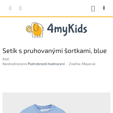
Přejít
na
NÁKUP
obsah
KOŠÍK
Setík s pruhovanými šortkami, blue
Kód:
Průměrné
Neohodnoceno
Podrobnosti hodnocení
Značka:
Mayoral
hodnocení
produktu
je
0,0
z
5
hvězdiček.