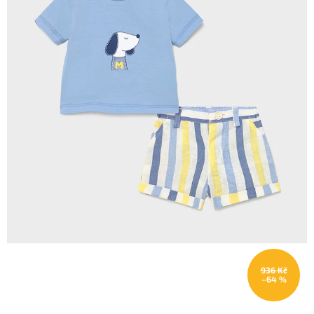
936 Kč
–64 %