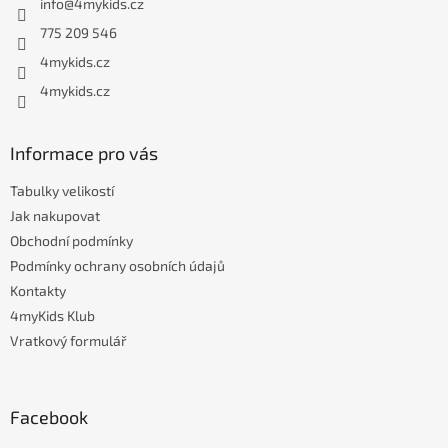
info
@
4mykids.cz
t
í
775 209 546
4mykids.cz
4mykids.cz
Informace pro vás
Tabulky velikostí
Jak nakupovat
Obchodní podmínky
Podmínky ochrany osobních údajů
Kontakty
4myKids Klub
Vratkový formulář
Facebook