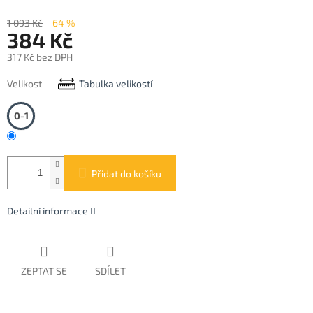
1 093 Kč
–64 %
384 Kč
317 Kč bez DPH
Měrná
Velikost
Tabulka velikostí
cena:
0-1
Přidat do košíku
Detailní informace
ZEPTAT SE
SDÍLET