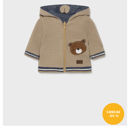
1 093 Kč
–64 %