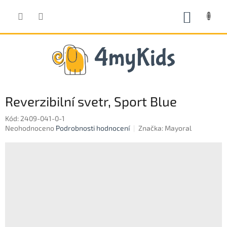
Přejít
na
NÁKUP
obsah
KOŠÍK
Reverzibilní svetr, Sport Blue
Kód:
2409-041-0-1
Průměrné
Neohodnoceno
Podrobnosti hodnocení
Značka:
Mayoral
hodnocení
produktu
je
0,0
z
5
hvězdiček.