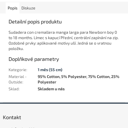
Popis
Diskuze
Detailní popis produktu
Sudadera con cremallera manga larga para Newborn boy 0
to 18 months. Límec s kapucí Přední, centrální zapínání na zip.
Ozdobné prvky: aplikované motivy uší. Jedná se o vratnou
položku.
Doplňkové parametry
Kategorie
:
1 měs (55 cm)
Material -
95% Cotton, 5% Polyester, 75% Cotton, 25%
Outside
:
Polyester
Sklad
:
Skladem u nás
Z
á
Kontakt
p
a