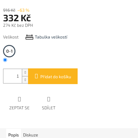
916 Kč
–63 %
332 Kč
274 Kč bez DPH
Měrná
Velikost
Tabulka velikostí
cena:
0-1
Přidat do košíku
ZEPTAT SE
SDÍLET
Popis
Diskuze