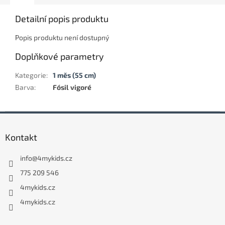
Detailní popis produktu
Popis produktu není dostupný
Doplňkové parametry
Kategorie
:
1 měs (55 cm)
Barva
:
Fósil vigoré
Z
á
Kontakt
p
a
info
@
4mykids.cz
t
í
775 209 546
4mykids.cz
4mykids.cz