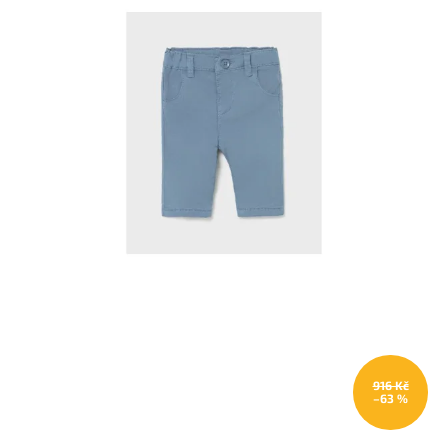
916 Kč
–63 %