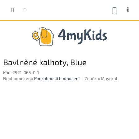
Přejít
na
NÁKUP
obsah
KOŠÍK
Bavlněné kalhoty, Blue
Kód:
2521-065-0-1
Průměrné
Neohodnoceno
Podrobnosti hodnocení
Značka:
Mayoral
hodnocení
produktu
je
0,0
z
5
hvězdiček.