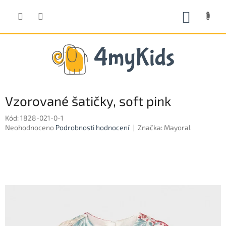
Přejít
na
NÁKUP
obsah
KOŠÍK
Vzorované šatičky, soft pink
Kód:
1828-021-0-1
Průměrné
Neohodnoceno
Podrobnosti hodnocení
Značka:
Mayoral
hodnocení
produktu
je
0,0
z
5
hvězdiček.