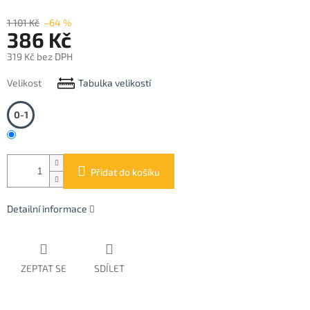
1 101 Kč
–64 %
386 Kč
319 Kč bez DPH
Měrná
Velikost
Tabulka velikostí
cena:
0-1
Přidat do košíku
Detailní informace
ZEPTAT SE
SDÍLET