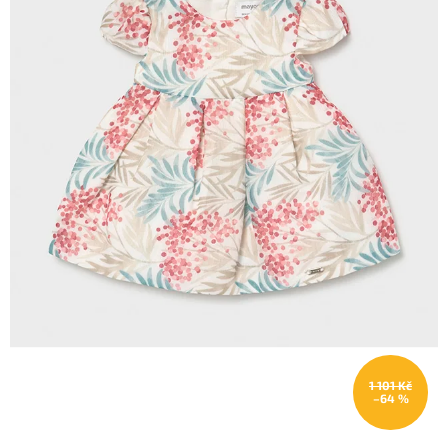
1 101 Kč
–64 %