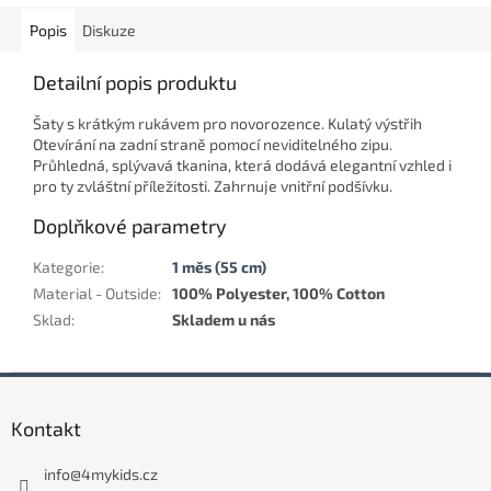
Popis
Diskuze
Detailní popis produktu
Šaty s krátkým rukávem pro novorozence. Kulatý výstřih
Otevírání na zadní straně pomocí neviditelného zipu.
Průhledná, splývavá tkanina, která dodává elegantní vzhled i
pro ty zvláštní příležitosti. Zahrnuje vnitřní podšívku.
Doplňkové parametry
Kategorie
:
1 měs (55 cm)
Material - Outside
:
100% Polyester, 100% Cotton
Sklad
:
Skladem u nás
Z
á
Kontakt
p
a
info
@
4mykids.cz
t