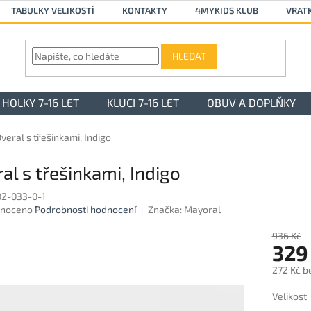
TABULKY VELIKOSTÍ
KONTAKTY
4MYKIDS KLUB
VRAT
HLEDAT
HOLKY 7-16 LET
KLUCI 7-16 LET
OBUV A DOPLŇKY
veral s třešinkami, Indigo
al s třešinkami, Indigo
02-033-0-1
né
noceno
Podrobnosti hodnocení
Značka:
Mayoral
ení
u
936 Kč
329
272 Kč b
Měrná
Velikost
ek.
cena: