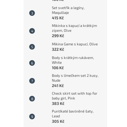
Set svetřík a legíny,
Maquillaje
415 Kč
Mikinka s kapucí a krátkým
zipem, Olve
299 Kč
Mikina Game s kapucí, Olive
322 Kč
Body s krátkým rukávem,
White
106 Kč
Body s límečkem set 2 kusy,
Nude
241 Kč
Check skirt set with top for
baby girl, Pink
383 Kč
Puntíkaté bavlněné šaty,
Lead
305 Kč