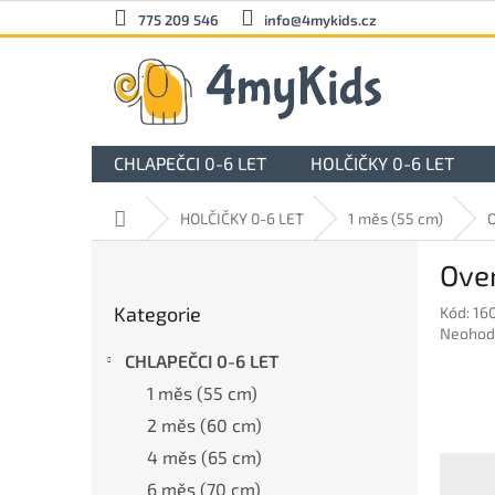
Přejít
775 209 546
info@4mykids.cz
na
obsah
CHLAPEČCI 0-6 LET
HOLČIČKY 0-6 LET
Domů
HOLČIČKY 0-6 LET
1 měs (55 cm)
O
P
Over
o
Přeskočit
s
Kategorie
Kód:
16
kategorie
t
Průměr
Neohod
r
hodnoc
CHLAPEČCI 0-6 LET
a
produkt
1 měs (55 cm)
n
je
0,0
n
2 měs (60 cm)
z
í
4 měs (65 cm)
5
p
hvězdič
6 měs (70 cm)