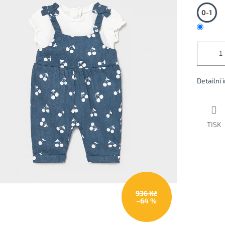
0-1
Detailní
TISK
936 Kč
–64 %