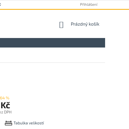
KOVÝ FORMULÁŘ
Přihlášení
NÁKUPNÍ
Prázdný košík
KOŠÍK
–64 %
 Kč
ez DPH
Tabulka velikostí