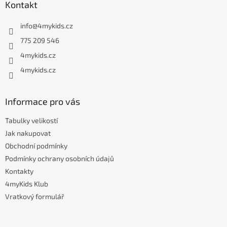
Kontakt
p
a
info
@
4mykids.cz
t
í
775 209 546
4mykids.cz
4mykids.cz
Informace pro vás
Tabulky velikostí
Jak nakupovat
Obchodní podmínky
Podmínky ochrany osobních údajů
Kontakty
4myKids Klub
Vratkový formulář