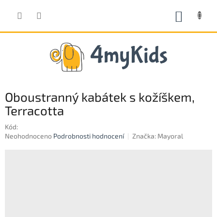
Přejít
na
NÁKUP
obsah
KOŠÍK
Oboustranný kabátek s kožíškem,
Terracotta
Kód:
Průměrné
Neohodnoceno
Podrobnosti hodnocení
Značka:
Mayoral
hodnocení
produktu
je
0,0
z
5
hvězdiček.