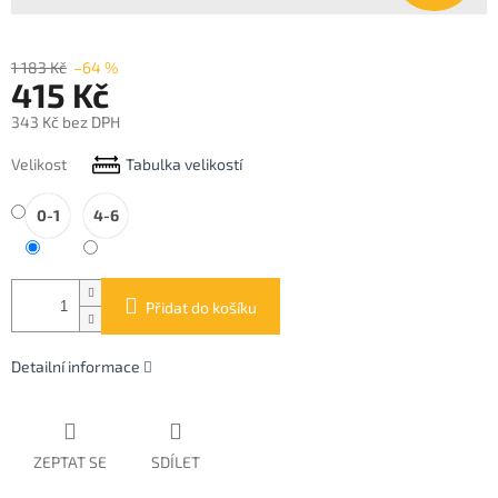
1 183 Kč
–64 %
415 Kč
343 Kč bez DPH
Měrná
Velikost
Tabulka velikostí
cena:
0-1
4-6
Přidat do košíku
Detailní informace
ZEPTAT SE
SDÍLET