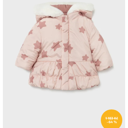
1 183 Kč
–64 %